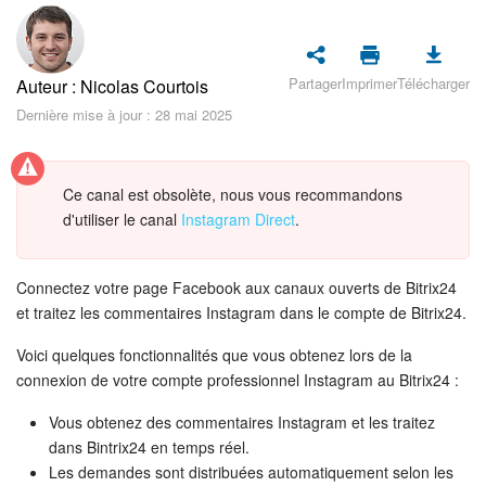
Sécurité dans Bitrix24
Démarrer sur Bitrix24
Partager
Imprimer
Télécharger
Auteur : Nicolas Courtois
Abonnement
Dernière mise à jour : 28 mai 2025
Actualités
Ce canal est obsolète, nous vous recommandons
d'utiliser le canal
Instagram Direct
.
Tâches et projets
Messenger
Connectez votre page Facebook aux canaux ouverts de Bitrix24
et traitez les commentaires Instagram dans le compte de Bitrix24.
Collabs
Voici quelques fonctionnalités que vous obtenez lors de la
Groupes de travail
connexion de votre compte professionnel Instagram au Bitrix24 :
Vous obtenez des commentaires Instagram et les traitez
Calendriers
dans Bintrix24 en temps réel.
Les demandes sont distribuées automatiquement selon les