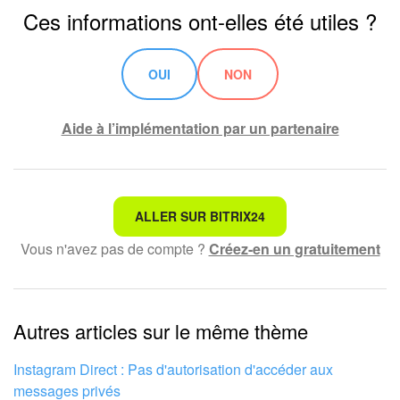
Ces informations ont-elles été utiles ?
OUI
NON
Aide à l’implémentation par un partenaire
Ce n'est pas ce que je recherche
ALLER SUR BITRIX24
Vous n'avez pas de compte ?
Créez-en un gratuitement
Texte compliqué et incompréhensible
Les informations sont obsolètes
Autres articles sur le même thème
Trop court, j'ai besoin de plus d'informations
Je n'aime pas comment cet outil fonctionne
Instagram Direct : Pas d'autorisation d'accéder aux
messages privés