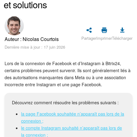
et solutions
Sécurité dans Bitrix24
Démarrer sur Bitrix24
Abonnement
Partager
Imprimer
Télécharger
Auteur : Nicolas Courtois
Actualités
Dernière mise à jour : 17 juin 2026
Tâches et projets
Lors de la connexion de Facebook et d’Instagram à Bitrix24,
certains problèmes peuvent survenir. Ils sont généralement liés à
Projets IA
des autorisations manquantes dans Meta ou à une association
incorrecte entre Instagram et une page Facebook.
Messenger
Découvrez comment résoudre les problèmes suivants :
Collabs
la page Facebook souhaitée n’apparaît pas lors de la
connexion ;
Groupes de travail
le compte Instagram souhaité n’apparaît pas lors de
la connexion ;