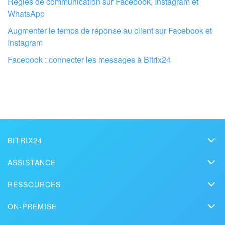
Règles de communication sur Facebook, Instagram et
WhatsApp
Augmenter le temps de réponse au client sur Facebook et
Instagram
Facebook : connecter les messages à Bitrix24
BITRIX24
Faites configurer votre compte Bitrix24
Bitrix24
par des professionnels locaux
ASSISTANCE
Prix
Assistance technique
RESSOURCES
Kit presse
TROUVER UN PARTENAIRE BITRIX24 À PROXIMITÉ
Webinars
Blog
Nous contacter
ON-PREMISE
Vidéos de démonstration
Articles
Édition On-Premise
Bitrix24 dans la presse