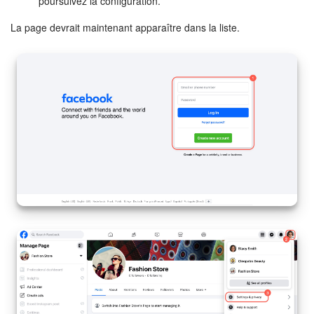
poursuivez la configuration.
Entreprise
La page devrait maintenant apparaître dans la liste.
Market (Applications)
Centre de contact
Paramètres
Widget de l'employé
Téléphonie
Réseau de succursales
Bitrix24 Messenger
Questions générales