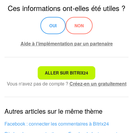
Ces informations ont-elles été utiles ?
OUI
NON
Aide à l’implémentation par un partenaire
Ce n'est pas ce que je recherche
ALLER SUR BITRIX24
Vous n'avez pas de compte ?
Créez-en un gratuitement
Texte compliqué et incompréhensible
Les informations sont obsolètes
Autres articles sur le même thème
Trop court, j'ai besoin de plus d'informations
Je n'aime pas comment cet outil fonctionne
Facebook : connecter les commentaires à Bitrix24