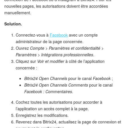
nouvelles pages, les autorisations doivent être accordées
Signature électronique
manuellement.
Solution.
Signature électronique pour les RH
Connectez-vous à
Facebook
avec un compte
Analytique
administrateur de la page concernée.
Ouvrez
Compte
>
Paramètres et confidentialité
>
BI Builder
Paramètres
>
Intégrations professionnelles
.
Cliquez sur
Voir et modifier
à côté de l’application
concernée :
Automatisation
Bitrix24 Open Channels
pour le canal
Facebook
;
Processus d’entreprise
Bitrix24 Open Channels Comments
pour le canal
Facebook : Commentaires
.
Espace des ventes
Cochez toutes les autorisations pour accorder à
l’application un accès complet à la page.
CRM + Boutique en ligne
Enregistrez les modifications.
Revenez dans Bitrix24, actualisez la page de connexion et
Marketing