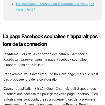
Calendriers
les messages Facebook ou Instagram n’arrivent pas
dans Bitrix24.
Bitrix24 Drive
Base de connaissances
Sites
La page Facebook souhaitée n’apparaît pas
lors de la connexion
Boutique en ligne
Problème.
Lors de la connexion des canaux
Facebook
ou
Gestion des stocks
Facebook : Commentaires
, la page Facebook souhaitée
n’apparaît pas dans la liste.
Messagerie web
Par exemple, vous avez créé une nouvelle page, mais elle n’est
pas proposée lors de la configuration.
CRM
Cause.
L’application Bitrix24 Open Channels doit disposer des
Réservation en ligne
autorisations nécessaires pour gérer votre page Facebook. Les
autorisations sont configurées uniquement lors de la première
CoPilot - IA dans Bitrix24
connexion de Facebook ou d’Instagram à Bitrix24. Pour les