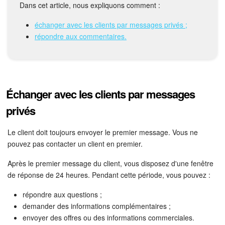
Calendriers
Dans cet article, nous expliquons comment :
Bitrix24 Drive
échanger avec les clients par messages privés ;
répondre aux commentaires.
Base de connaissances
Sites
Échanger avec les clients par messages
Boutique en ligne
privés
Gestion des stocks
Le client doit toujours envoyer le premier message. Vous ne
pouvez pas contacter un client en premier.
Messagerie web
Après le premier message du client, vous disposez d'une fenêtre
CRM
de réponse de 24 heures. Pendant cette période, vous pouvez :
répondre aux questions ;
Réservation en ligne
demander des informations complémentaires ;
envoyer des offres ou des informations commerciales.
CoPilot - IA dans Bitrix24