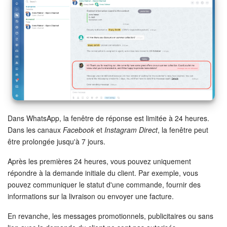
Entreprise
Market (Applications)
Centre de contact
Paramètres
Widget de l'employé
Dans WhatsApp, la fenêtre de réponse est limitée à 24 heures.
Dans les canaux
Facebook
et
Instagram Direct
, la fenêtre peut
être prolongée jusqu'à 7 jours.
Téléphonie
Après les premières 24 heures, vous pouvez uniquement
Réseau de succursales
répondre à la demande initiale du client. Par exemple, vous
pouvez communiquer le statut d'une commande, fournir des
Bitrix24 Messenger
informations sur la livraison ou envoyer une facture.
En revanche, les messages promotionnels, publicitaires ou sans
Questions générales