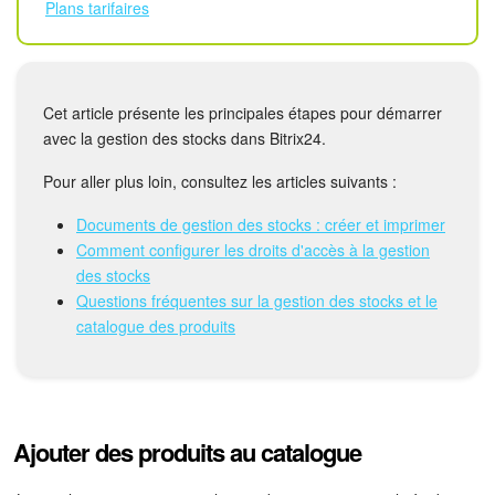
Calendriers
Plans tarifaires
Bitrix24 Drive
Base de connaissances
Cet article présente les principales étapes pour démarrer
avec la gestion des stocks dans Bitrix24.
Sites
Pour aller plus loin, consultez les articles suivants :
Boutique en ligne
Documents de gestion des stocks : créer et imprimer
Comment configurer les droits d'accès à la gestion
Gestion des stocks
des stocks
Questions fréquentes sur la gestion des stocks et le
Messagerie web
catalogue des produits
CRM
Réservation en ligne
Ajouter des produits au catalogue
CoPilot - IA dans Bitrix24