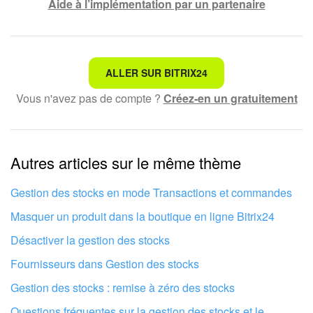
Aide à l’implémentation par un partenaire
Ce n'est pas ce que je recherche
ALLER SUR BITRIX24
Vous n'avez pas de compte ?
Créez-en un gratuitement
Texte compliqué et incompréhensible
Les informations sont obsolètes
Autres articles sur le même thème
Trop court, j'ai besoin de plus d'informations
Je n'aime pas comment cet outil fonctionne
Gestion des stocks en mode Transactions et commandes
Masquer un produit dans la boutique en ligne Bitrix24
Désactiver la gestion des stocks
Fournisseurs dans Gestion des stocks
Gestion des stocks : remise à zéro des stocks
Questions fréquentes sur la gestion des stocks et le