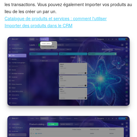
les transactions. Vous pouvez également importer vos produits au
Entreprise
lieu de les créer un par un.
Catalogue de produits et services : comment l'utiliser
Importer des produits dans le CRM
Market (Applications)
Centre de contact
Widget de l'employé
Téléphonie
Paramètres
Bitrix24 Messenger
Questions générales
On-Premise de Bitrix24