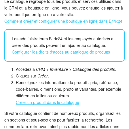
Le catalogue regroupe tous les produits et services utilisés dans
le CRM et la boutique en ligne. Vous pouvez ensuite les ajouter à
Signature électronique
votre boutique en ligne ou à votre site.
Comment créer et configurer une boutique en ligne dans Bitrix24
Signature électronique pour les RH
Les administrateurs Bitrix24 et les employés autorisés à
Analytique
créer des produits peuvent en ajouter au catalogue.
Configurer les droits d'accès au catalogue de produits
BI Builder
Automatisation
Accédez à
CRM > Inventaire > Catalogue des produits
.
Cliquez sur
Créer
.
Renseignez les informations du produit : prix, référence,
Processus d’entreprise
code-barres, dimensions, photo et variantes, par exemple
différentes tailles ou couleurs.
Espace des ventes
Créer un produit dans le catalogue
CRM + Boutique en ligne
Si votre catalogue contient de nombreux produits, organisez-les
en sections et sous-sections pour faciliter la recherche. Les
Marketing
commerciaux retrouvent ainsi plus rapidement les articles dans