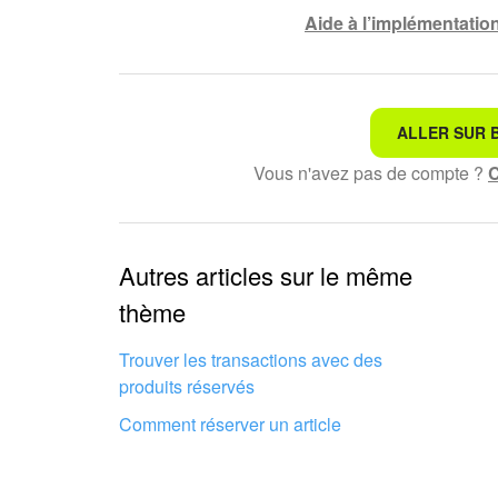
Aide à l’implémentatio
ALLER SUR B
Ce n'est pas ce que je re
Vous n'avez pas de compte ?
C
Texte compliqué et incom
Les informations sont obs
Autres articles sur le même
thème
Trop court, j'ai besoin de 
Trouver les transactions avec des
Je n'aime pas comment cet
produits réservés
Comment réserver un article