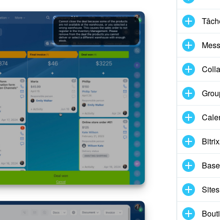
Tâche
Mess
Coll
Group
Cale
Bitri
Base
Sites
Bouti