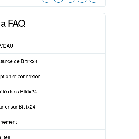
 la FAQ
VEAU
tance de Bitrix24
iption et connexion
ité dans Bitrix24
rer sur Bitrix24
nement
lités