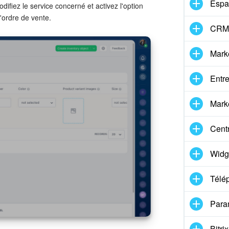
Espa
odifiez le service concerné et activez l'option
l'ordre de vente.
CRM 
Mark
Entre
Marke
Centr
Widg
Télé
Para
Bitr