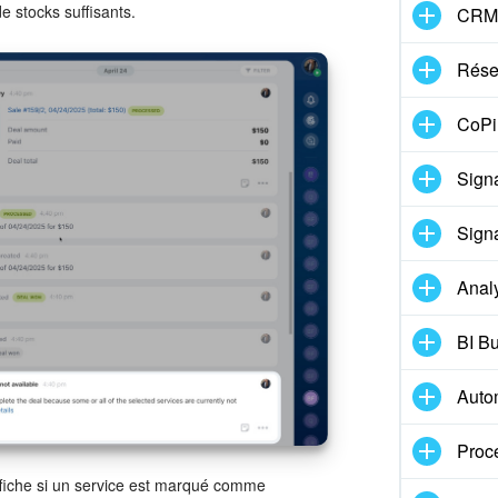
e stocks suffisants.
CRM
Réser
CoPil
Signa
Signa
Anal
BI Bu
Auto
Proc
ffiche si un service est marqué comme