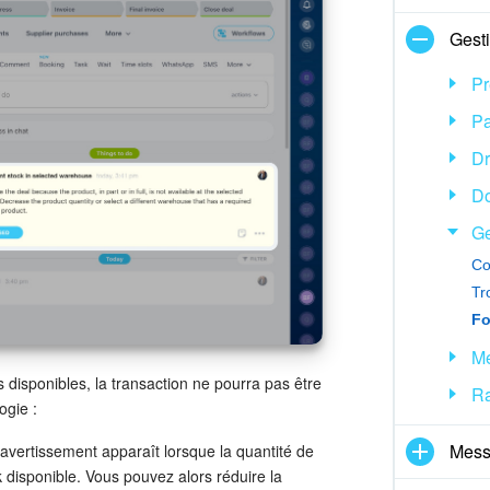
Gest
Pr
Pa
Dr
D
Ge
Co
Tr
Mé
as disponibles, la transaction ne pourra pas être
Ra
ogie :
Mess
avertissement apparaît lorsque la quantité de
 disponible. Vous pouvez alors réduire la