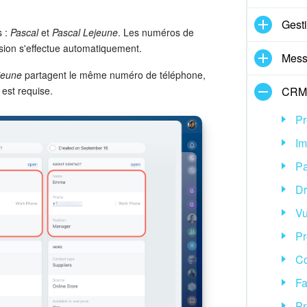
Gest
s :
Pascal
et
Pascal Lejeune
. Les numéros de
usion s'effectue automatiquement.
Mess
jeune
partagent le même numéro de téléphone,
 est requise.
CRM
Pr
Im
P
Dr
V
Pr
Co
Fa
Pr