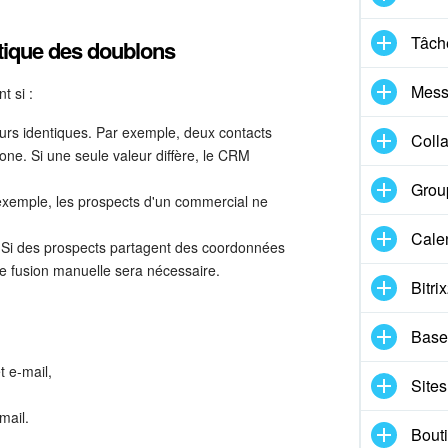
Tâche
tique des doublons
Mess
 si :
urs identiques. Par exemple, deux contacts
Coll
e. Si une seule valeur diffère, le CRM
Group
exemple, les prospects d'un commercial ne
Cale
 Si des prospects partagent des coordonnées
ne fusion manuelle sera nécessaire.
Bitri
Base
t e-mail,
Sites
mail.
Bouti