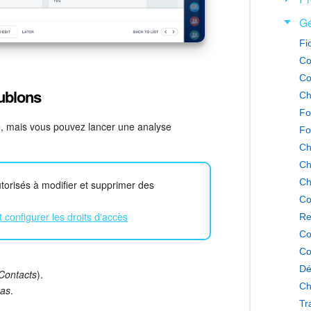
Gé
Fi
Co
Co
oublons
Ch
e, mais vous pouvez lancer une analyse
Fo
Ch
Ch
Ch
autorisés à modifier et supprimer des
configurer les droits d'accès
Re
Co
 Contacts
).
Ch
tas
.
Tr