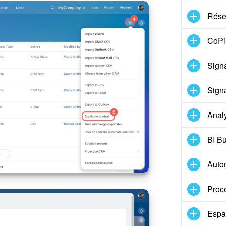
Réser
CoPil
Signa
Signa
Anal
BI Bu
Auto
Proc
Espa