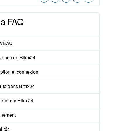
 la FAQ
VEAU
tance de Bitrix24
iption et connexion
ité dans Bitrix24
rer sur Bitrix24
nement
lités