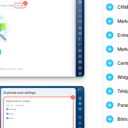
CRM 
Mark
Entre
Marke
Centr
Widg
Télé
Para
Bitr