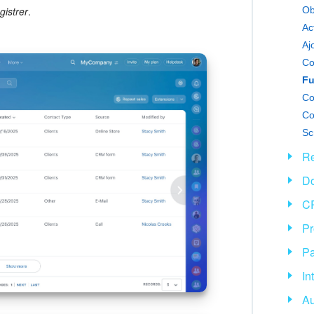
Ob
gistrer
.
Ac
Co
Fu
Co
Co
Sc
Re
D
CR
Pr
Pa
In
Au