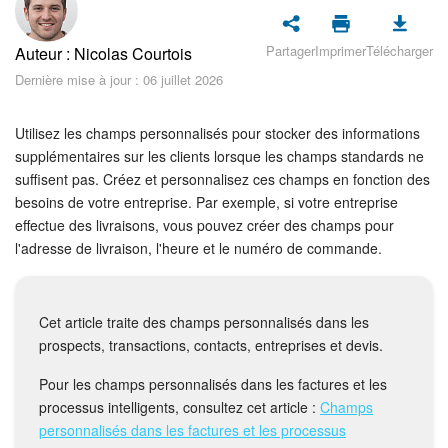
Sécurité dans Bitrix24
Partager
Imprimer
Télécharger
Auteur : Nicolas Courtois
Démarrer sur Bitrix24
Dernière mise à jour : 06 juillet 2026
Abonnement
Utilisez les champs personnalisés pour stocker des informations
Actualités
supplémentaires sur les clients lorsque les champs standards ne
suffisent pas. Créez et personnalisez ces champs en fonction des
besoins de votre entreprise. Par exemple, si votre entreprise
Tâches et projets
effectue des livraisons, vous pouvez créer des champs pour
l'adresse de livraison, l'heure et le numéro de commande.
Projets IA
Messenger
Cet article traite des champs personnalisés dans les
prospects, transactions, contacts, entreprises et devis.
Collabs
Pour les champs personnalisés dans les factures et les
Groupes de travail
processus intelligents, consultez cet article :
Champs
personnalisés dans les factures et les processus