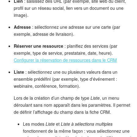
Lien
: saisissez des URL (par exemple, site web du client,
profil sur un réseau social, lien vers un document ou une
Entreprise
image).
Market (Applications)
Adresse
: sélectionnez une adresse sur une carte (par
exemple, adresse de livraison).
Centre de contact
Réserver une ressource
: planifiez des services (par
exemple, type de service, prestataire, date, heure).
Paramètres
Configurer la réservation de ressources dans le CRM
Widget de l'employé
Liste
: sélectionnez une ou plusieurs valeurs dans un
ensemble prédéfini (par exemple, type d'événement :
Téléphonie
webinaire, conférence, formation).
Lors de la création d’un champ de type
Liste
, un menu
Réseau de succursales
déroulant sans nom apparaît dans les paramètres. Il permet
de définir l’affichage du champ dans la fiche CRM.
Bitrix24 Messenger
Les modes
Liste
et
Liste à sélections multiples
Questions générales
fonctionnent de la même façon : vous sélectionnez une