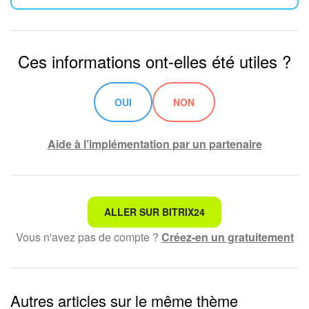
Ces informations ont-elles été utiles ?
OUI
NON
Aide à l’implémentation par un partenaire
Ce n'est pas ce que je recherche
ALLER SUR BITRIX24
Vous n'avez pas de compte ?
Créez-en un gratuitement
Texte compliqué et incompréhensible
Les informations sont obsolètes
Autres articles sur le même thème
Trop court, j'ai besoin de plus d'informations