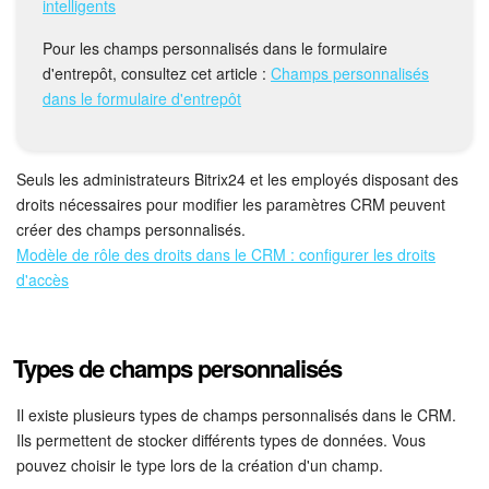
Calendriers
intelligents
Pour les champs personnalisés dans le formulaire
Bitrix24 Drive
d'entrepôt, consultez cet article :
Champs personnalisés
dans le formulaire d'entrepôt
Base de connaissances
Sites
Seuls les administrateurs Bitrix24 et les employés disposant des
droits nécessaires pour modifier les paramètres CRM peuvent
Boutique en ligne
créer des champs personnalisés.
Modèle de rôle des droits dans le CRM : configurer les droits
Gestion des stocks
d'accès
Messagerie web
Types de champs personnalisés
CRM
Il existe plusieurs types de champs personnalisés dans le CRM.
Réservation en ligne
Ils permettent de stocker différents types de données. Vous
pouvez choisir le type lors de la création d'un champ.
CoPilot - IA dans Bitrix24