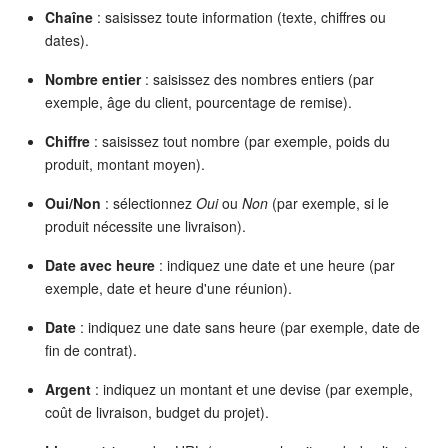
Chaîne
: saisissez toute information (texte, chiffres ou
dates).
Signature électronique
Nombre entier
: saisissez des nombres entiers (par
Signature électronique pour les RH
exemple, âge du client, pourcentage de remise).
Analytique
Chiffre
: saisissez tout nombre (par exemple, poids du
produit, montant moyen).
BI Builder
Oui/Non
: sélectionnez
Oui
ou
Non
(par exemple, si le
produit nécessite une livraison).
Automatisation
Date avec heure
: indiquez une date et une heure (par
Processus d’entreprise
exemple, date et heure d'une réunion).
Date
: indiquez une date sans heure (par exemple, date de
Espace des ventes
fin de contrat).
CRM + Boutique en ligne
Argent
: indiquez un montant et une devise (par exemple,
coût de livraison, budget du projet).
Marketing