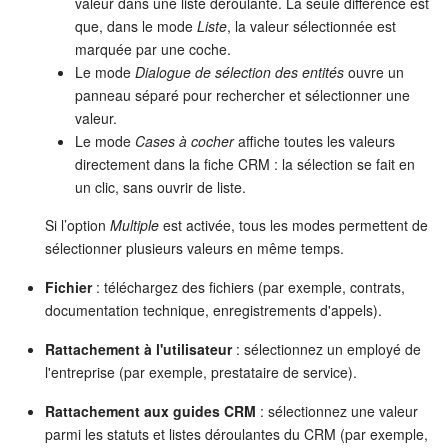
valeur dans une liste déroulante. La seule différence est
que, dans le mode
Liste
, la valeur sélectionnée est
On-Premise de Bitrix24
marquée par une coche.
Le mode
Dialogue de sélection des entités
ouvre un
panneau séparé pour rechercher et sélectionner une
COMPTE GRATUIT
valeur.
Le mode
Cases à cocher
affiche toutes les valeurs
CONNEXION
directement dans la fiche CRM : la sélection se fait en
un clic, sans ouvrir de liste.
Si l’option
Multiple
est activée, tous les modes permettent de
sélectionner plusieurs valeurs en même temps.
Fichier
: téléchargez des fichiers (par exemple, contrats,
documentation technique, enregistrements d'appels).
Rattachement à l'utilisateur
: sélectionnez un employé de
l'entreprise (par exemple, prestataire de service).
Rattachement aux guides CRM
: sélectionnez une valeur
parmi les statuts et listes déroulantes du CRM (par exemple,