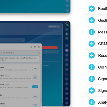
Bouti
Gest
Mess
CRM
Réser
CoPil
Signa
Signa
Anal