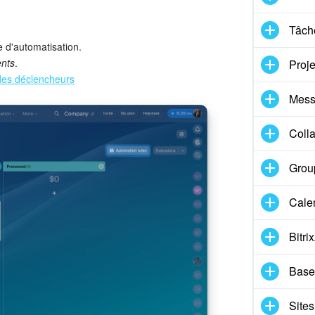
Tâche
e d'automatisation.
nts
.
Proje
 des déclencheurs
Mess
Coll
Group
Cale
Bitri
Base
Sites