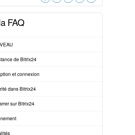
 la FAQ
VEAU
tance de Bitrix24
iption et connexion
ité dans Bitrix24
rer sur Bitrix24
nement
lités