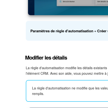
Modèle de document
. Sélectionnez un modèle da
Paramètres de règle d'automatisation « Créer
document dans la section
Signature électronique
.
Comment créer et envoyer un document électroniq
Créons une règle d'automatisation dans les transac
Modifier les détails
paiement
.
Modèle
. Sélectionnez le modèle selon lequel la rè
La règle d'automatisation modifie les détails existants
l'élément CRM. Avec son aide, vous pouvez mettre à jo
La règle d'automatisation ne modifie que les vale
remplis.