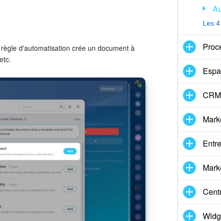
Au
tions à l'étape
Envoyer le contrat
.
Les 4
se
. Spécifiez le nom complet de l'employé de
ez entrer le nom à la main ou insérer la
Proc
 règle d'automatisation crée un document à
mp à partir du formulaire CRM. Pour cela
etc.
valeur.
Espa
ation
CRM 
Mark
Entre
Marke
Centr
Widg