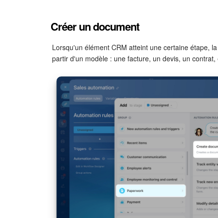
Créons une règle d'automatisation dans les transac
Créer un document
Nom complet du signataire au nom de l'entrepri
votre entreprise qui signera le document. Vous pouv
Lorsqu'un élément CRM atteint une certaine étape, la
valeur d'une constante, d'une variable ou d'un cha
partir d'un modèle : une facture, un devis, un contrat, 
faire, cliquez sur
Trois points (...)
et sélectionnez la 
Constantes et variables dans les règles d'automatis