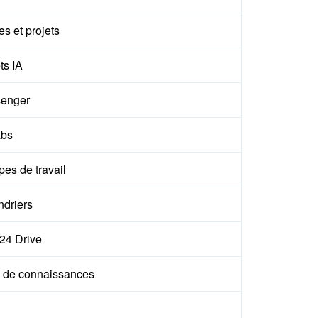
s et projets
ts IA
enger
abs
es de travail
ndriers
x24 Drive
 de connaissances