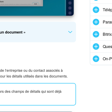
Télé
Para
ns la liste. Vous pouvez créer un modèle de
 un document »
Bitr
ue pour signature
Ques
tions à l'étape
Créer une facture pour le
On-P
gle d'automatisation créera le document.
 de l'entreprise ou du contact associés à
ur les détails utilisés dans les documents.
urs des champs de détails qui sont déjà