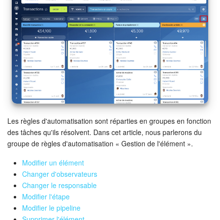
Calendriers
Bitrix24 Drive
Base de connaissances
Sites
Boutique en ligne
Gestion des stocks
Les règles d'automatisation sont réparties en groupes en fonction
des tâches qu'ils résolvent. Dans cet article, nous parlerons du
groupe de règles d'automatisation « Gestion de l'élément ».
Messagerie web
Modifier un élément
CRM
Changer d'observateurs
Changer le responsable
Réservation en ligne
Modifier l'étape
Modifier le pipeline
CoPilot - IA dans Bitrix24
Supprimer l'élément