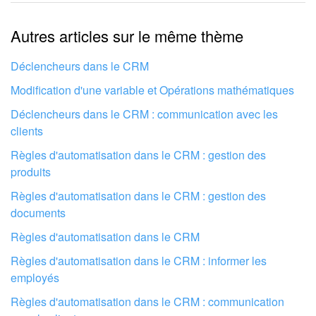
Les informations sont obsolètes
Autres articles sur le même thème
Trop court, j'ai besoin de plus d'informations
Je n'aime pas comment cet outil fonctionne
Déclencheurs dans le CRM
Modification d'une variable et Opérations mathématiques
Voyons comment la règle d'automatisation a fonctionné. La
règle a supprimé la transaction lorsqu'elle a atteint l'étape «
Déclencheurs dans le CRM : communication avec les
La transaction n'a pas été faite ». Vous pouvez trouver une
clients
transaction supprimée dans la corbeille CRM.
Règles d'automatisation dans le CRM : gestion des
Corbeille CRM
produits
Règles d'automatisation dans le CRM : gestion des
documents
Règles d'automatisation dans le CRM
Règles d'automatisation dans le CRM : informer les
employés
Faites configurer votre compte Bitrix24
Règles d'automatisation dans le CRM : communication
par des professionnels locaux