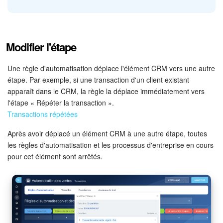
changer - la règle d'automatisation remplacera les
observateurs par les employés spécifiés dans les
Créez une règle d'automatisation dans les transactions à
paramètres.
Modifier l'étape
l'étape « Nouvelle transaction ». Lorsqu'une nouvelle
Observateurs
. Sélectionnez les employés à ajouter ou à
transaction d'une valeur supérieure à 10 000 euros apparaît
supprimer en tant qu'observateurs. Vous pouvez sélectionner
dans le CRM, la règle changera le responsable en
Une règle d'automatisation déplace l'élément CRM vers une autre
plusieurs employés.
responsable principal.
étape. Par exemple, si une transaction d'un client existant
apparaît dans le CRM, la règle la déplace immédiatement vers
l'étape « Répéter la transaction ».
Transactions répétées
Voyons comment la règle d'automatisation a fonctionné.
Lorsqu'une nouvelle transaction est apparue dans le CRM, la
Après avoir déplacé un élément CRM à une autre étape, toutes
règle a changé son nom.
les règles d'automatisation et les processus d'entreprise en cours
pour cet élément sont arrêtés.
Voyons comment fonctionne la règle d'automatisation.