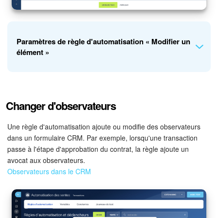
Entreprise
Market (Applications)
Paramètres de règle d'automatisation « Modifier un
élément »
Centre de contact
Paramètres
Créez une règle d'automatisation dans les transactions à
Changer d'observateurs
l'étape « Nouvelle transaction ». La règle ajoutera le nom du
Widget de l'employé
client et le type de commande au nom de la transaction.
Une règle d'automatisation ajoute ou modifie des observateurs
Téléphonie
dans un formulaire CRM. Par exemple, lorsqu'une transaction
passe à l'étape d'approbation du contrat, la règle ajoute un
avocat aux observateurs.
Réseau de succursales
Observateurs dans le CRM
Bitrix24 Messenger
Questions générales