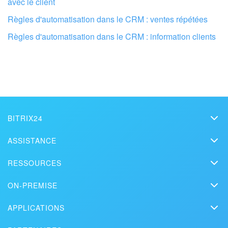
avec le client
Règles d'automatisation dans le CRM : ventes répétées
TROUVER UN PARTENAIRE BITRIX24 À PROXIMITÉ
Règles d'automatisation dans le CRM : information clients
BITRIX24
Bitrix24
ASSISTANCE
Prix
Assistance technique
RESSOURCES
Kit presse
Webinars
Blog
Nous contacter
ON-PREMISE
Vidéos de démonstration
Articles
Édition On-Premise
Bitrix24 dans la presse
Contacter l'assistance
APPLICATIONS
Solutions
Version d'essai gratuite
Market
Prévoir une démonstration
Histoires de clients