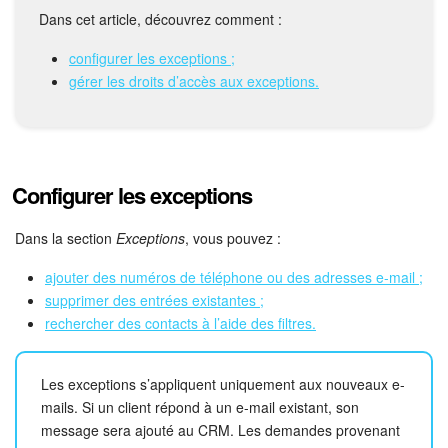
Bitrix24 Drive
Dans cet article, découvrez comment :
Base de connaissances
configurer les exceptions ;
gérer les droits d’accès aux exceptions.
Sites
Boutique en ligne
Configurer les exceptions
Gestion des stocks
Dans la section
Exceptions
, vous pouvez :
Messagerie web
ajouter des numéros de téléphone ou des adresses e-mail ;
CRM
supprimer des entrées existantes ;
rechercher des contacts à l’aide des filtres.
Réservation en ligne
Les exceptions s’appliquent uniquement aux nouveaux e-
CoPilot - IA dans Bitrix24
mails. Si un client répond à un e-mail existant, son
message sera ajouté au CRM. Les demandes provenant
Signature électronique