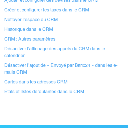
Créer et configurer les taxes dans le CRM
Nettoyer l’espace du CRM
Historique dans le CRM
CRM : Autres paramètres
Désactiver l'affichage des appels du CRM dans le
calendrier
Désactiver l’ajout de « Envoyé par Bitrix24 » dans les e-
mails CRM
Cartes dans les adresses CRM
Faites configurer votre compte Bitrix24
par des professionnels locaux
États et listes déroulantes dans le CRM
TROUVER UN PARTENAIRE BITRIX24 À PROXIMITÉ