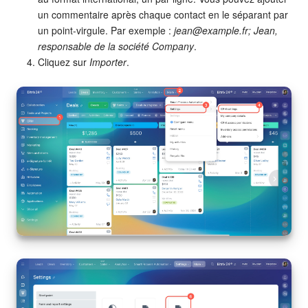
un commentaire après chaque contact en le séparant par
Market (Applications)
un point-virgule. Par exemple :
jean@example.fr; Jean,
responsable de la société Company
.
Centre de contact
Cliquez sur
Importer
.
Widget de l'employé
Téléphonie
Paramètres
Bitrix24 Messenger
Questions générales
On-Premise de Bitrix24