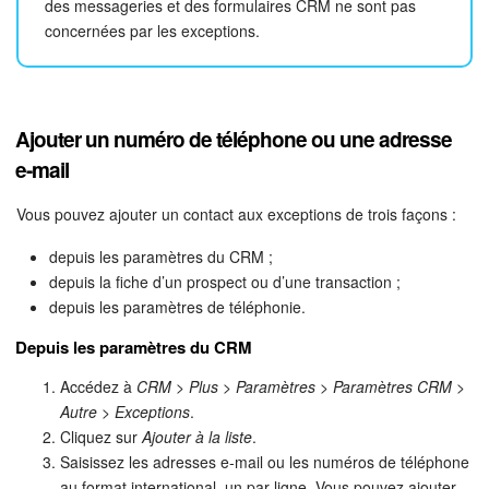
des messageries et des formulaires CRM ne sont pas
concernées par les exceptions.
Signature électronique pour les RH
Analytique
Ajouter un numéro de téléphone ou une adresse
BI Builder
e-mail
Automatisation
Vous pouvez ajouter un contact aux exceptions de trois façons :
depuis les paramètres du CRM ;
Processus d’entreprise
depuis la fiche d’un prospect ou d’une transaction ;
depuis les paramètres de téléphonie.
Espace des ventes
Depuis les paramètres du CRM
CRM + Boutique en ligne
Accédez à
CRM
>
Plus
>
Paramètres
>
Paramètres CRM
>
Autre
>
Exceptions
.
Marketing
Cliquez sur
Ajouter à la liste
.
Saisissez les adresses e-mail ou les numéros de téléphone
Entreprise
au format international, un par ligne. Vous pouvez ajouter