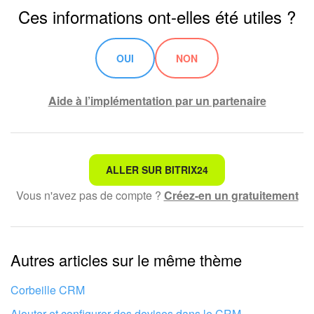
Ces informations ont-elles été utiles ?
OUI
NON
Aide à l’implémentation par un partenaire
Ce n'est pas ce que je recherche
ALLER SUR BITRIX24
Vous n'avez pas de compte ?
Créez-en un gratuitement
Texte compliqué et incompréhensible
Les informations sont obsolètes
Autres articles sur le même thème
Trop court, j'ai besoin de plus d'informations
Je n'aime pas comment cet outil fonctionne
Corbeille CRM
Ajouter et configurer des devises dans le CRM