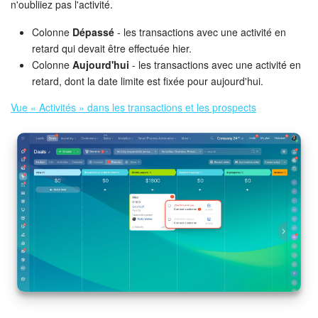
COMPTE GRATUIT
n'oubliiez pas l'activité.
Colonne
Dépassé
- les transactions avec une activité en
CONNEXION
retard qui devait être effectuée hier.
Colonne
Aujourd'hui
- les transactions avec une activité en
retard, dont la date limite est fixée pour aujourd'hui.
Vue « Activités » dans les transactions et les prospects