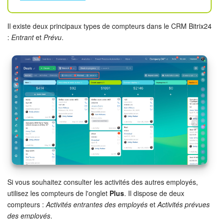
Bitrix24 Drive
Base de connaissances
Il existe deux principaux types de compteurs dans le CRM Bitrix24
:
Entrant
et
Prévu
.
Sites
Boutique en ligne
Gestion des stocks
Messagerie web
CRM
Réservation en ligne
Si vous souhaitez consulter les activités des autres employés,
CoPilot - IA dans Bitrix24
utilisez les compteurs de l'onglet
Plus
. Il dispose de deux
compteurs :
Activités entrantes des employés
et
Activités prévues
des employés
.
Signature électronique