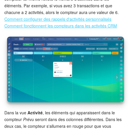
éléments. Par exemple, si vous avez 3 transactions et que
Market (Applications)
chacune a 2 activités, alors le compteur aura une valeur de 6.
Comment configurer des rappels d'activités personnalisés
Centre de contact
Comment fonctionnent les compteurs dans les activités CRM
Widget de l'employé
Téléphonie
Paramètres
Bitrix24 Messenger
Questions générales
On-Premise de Bitrix24
Dans la vue
Activité
, les éléments qui apparaissent dans le
compteur
Prévu
seront dans des colonnes différentes. Dans les
deux cas, le compteur s'allumera en rouge pour que vous