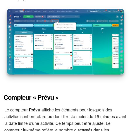
Signature électronique pour les RH
Analytique
BI Builder
Automatisation
Processus d’entreprise
Espace des ventes
Compteur « Prévu »
CRM + Boutique en ligne
Le compteur
Prévu
affiche les éléments pour lesquels des
Marketing
activités sont en retard ou dont il reste moins de 15 minutes avant
la date limite d'une activité. Ce temps peut être ajusté. Le
Entreprise
compteur lui-même reflète le nombre d'activités dans les