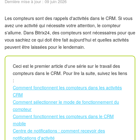
Dernière mise à jour : 09 juin 2026
Sécurité dans Bitrix24
Démarrer sur Bitrix24
Les compteurs sont des rappels d'activités dans le CRM. Si vous
avez une activité qui nécessite votre attention, le compteur
s'allume. Dans Bitrix24, des compteurs sont nécessaires pour que
Abonnement
vous sachiez ce qui doit être fait aujourd'hui et quelles activités
peuvent être laissées pour le lendemain.
Actualités
Tâches et projets
Ceci est le premier article d'une série sur le travail des
compteurs dans le CRM. Pour lire la suite, suivez les liens
Messenger
:
Comment fonctionnent les compteurs dans les activités
Collabs
CRM
Comment sélectionner le mode de fonctionnement du
compteur
Groupes de travail
Comment fonctionnent les compteurs dans le CRM
mobile
Calendriers
Centre de notifications : comment recevoir des
notifications d'activité