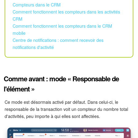
Calendriers
Compteurs dans le CRM
Comment fonctionnent les compteurs dans les activités
Bitrix24 Drive
CRM
Comment fonctionnent les compteurs dans le CRM
Base de connaissances
mobile
Centre de notifications : comment recevoir des
Sites
notifications d'activité
Boutique en ligne
Gestion des stocks
Comme avant : mode « Responsable de
l'élément »
Messagerie web
Ce mode est désormais activé par défaut. Dans celui-ci, le
CRM
responsable de la transaction voit un compteur du nombre total
d'activités, peu importe à qui elles sont affectées.
Réservation en ligne
CoPilot - IA dans Bitrix24