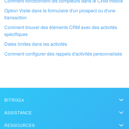
Comment fonctionnent les compteurs dans le CRM mobile
Option Visite dans le formulaire d'un prospect ou d'une
transaction
Faites configurer votre compte Bitrix24
Comment trouver des éléments CRM avec des activités
par des professionnels locaux
spécifiques
Dates limites dans les activités
TROUVER UN PARTENAIRE BITRIX24 À PROXIMITÉ
Comment configurer des rappels d'activités personnalisés
BITRIX24
Bitrix24
ASSISTANCE
Prix
Assistance technique
RESSOURCES
Kit presse
Webinars