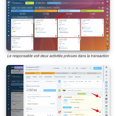
Signature électronique
Signature électronique pour les RH
Analytique
BI Builder
Le responsable voit deux activités prévues dans la transaction
Automatisation
Processus d’entreprise
Espace des ventes
CRM + Boutique en ligne
Marketing