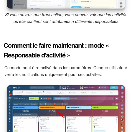
Entreprise
Si vous ouvrez une transaction, vous pouvez voir que les activités
qu'elle contient sont attribuées à différents responsables
Market (Applications)
Centre de contact
Comment le faire maintenant : mode «
Responsable d'activité »
Paramètres
Ce mode peut être activé dans les paramètres. Chaque utilisateur
Widget de l'employé
verra les notifications uniquement pour ses activités.
Téléphonie
Réseau de succursales
Bitrix24 Messenger
Questions générales