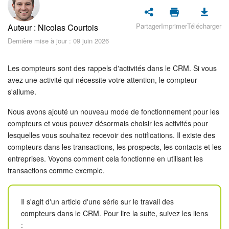
Sécurité dans Bitrix24
Partager
Imprimer
Télécharger
Auteur : Nicolas Courtois
Démarrer sur Bitrix24
Dernière mise à jour : 09 juin 2026
Abonnement
Les compteurs sont des rappels d'activités dans le CRM. Si vous
Actualités
avez une activité qui nécessite votre attention, le compteur
s'allume.
Tâches et projets
Nous avons ajouté un nouveau mode de fonctionnement pour les
compteurs et vous pouvez désormais choisir les activités pour
Projets IA
lesquelles vous souhaitez recevoir des notifications. Il existe des
compteurs dans les transactions, les prospects, les contacts et les
Messenger
entreprises. Voyons comment cela fonctionne en utilisant les
transactions comme exemple.
Collabs
Il s'agit d'un article d'une série sur le travail des
Groupes de travail
compteurs dans le CRM. Pour lire la suite, suivez les liens
: