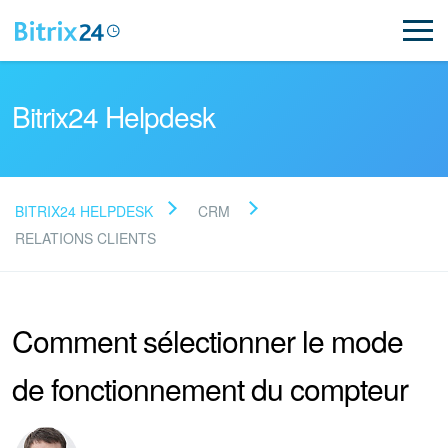
Bitrix24 Helpdesk
BITRIX24 HELPDESK
CRM
Lire la FAQ
RELATIONS CLIENTS
NOUVEAU
Comment sélectionner le mode
Assistance de Bitrix24
de fonctionnement du compteur
Inscription et connexion