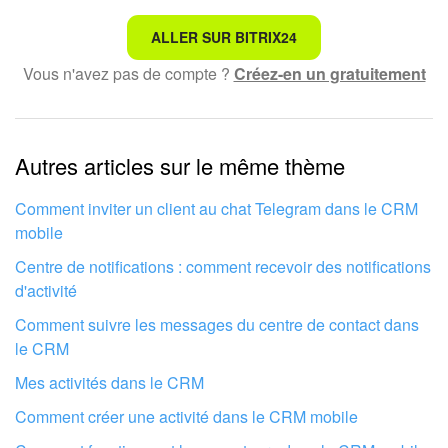
Ce n'est pas ce que je recherche
ALLER SUR BITRIX24
Vous n'avez pas de compte ?
Créez-en un gratuitement
Texte compliqué et incompréhensible
Les informations sont obsolètes
Autres articles sur le même thème
Trop court, j'ai besoin de plus d'informations
Je n'aime pas comment cet outil fonctionne
Comment inviter un client au chat Telegram dans le CRM
mobile
Centre de notifications : comment recevoir des notifications
d'activité
Comment suivre les messages du centre de contact dans
le CRM
Mes activités dans le CRM
Comment créer une activité dans le CRM mobile