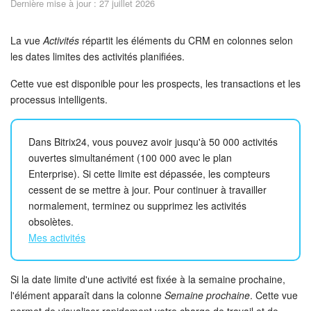
Dernière mise à jour : 27 juillet 2026
Sécurité dans Bitrix24
Démarrer sur Bitrix24
La vue
Activités
répartit les éléments du CRM en colonnes selon
les dates limites des activités planifiées.
Abonnement
Cette vue est disponible pour les prospects, les transactions et les
processus intelligents.
Actualités
Tâches et projets
Dans Bitrix24, vous pouvez avoir jusqu'à 50 000 activités
ouvertes simultanément (100 000 avec le plan
Enterprise). Si cette limite est dépassée, les compteurs
Messenger
cessent de se mettre à jour. Pour continuer à travailler
normalement, terminez ou supprimez les activités
Collabs
obsolètes.
Mes activités
Groupes de travail
Calendriers
Si la date limite d'une activité est fixée à la semaine prochaine,
l'élément apparaît dans la colonne
Semaine prochaine
. Cette vue
permet de visualiser rapidement votre charge de travail et de