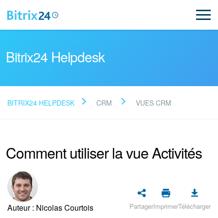
Bitrix24 Helpdesk
BITRIX24 HELPDESK
CRM
VUES CRM
Lire la FAQ
Comment utiliser la vue Activités
NOUVEAU
Assistance de Bitrix24
Inscription et connexion
Partager
Imprimer
Télécharger
Auteur : Nicolas Courtois