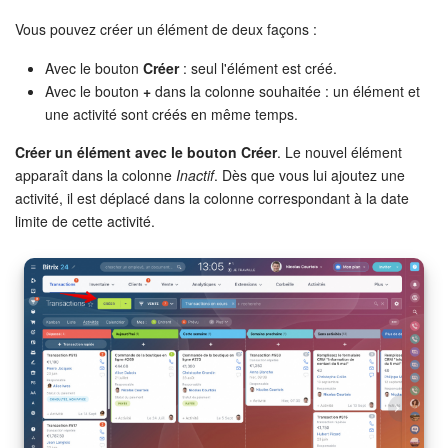
Vous pouvez créer un élément de deux façons :
Market (Applications)
Avec le bouton
Créer
: seul l'élément est créé.
Centre de contact
Avec le bouton
+
dans la colonne souhaitée : un élément et
une activité sont créés en même temps.
Widget de l'employé
Créer un élément avec le bouton Créer
. Le nouvel élément
apparaît dans la colonne
Inactif
. Dès que vous lui ajoutez une
Téléphonie
activité, il est déplacé dans la colonne correspondant à la date
limite de cette activité.
Paramètres
Bitrix24 Messenger
Questions générales
On-Premise de Bitrix24