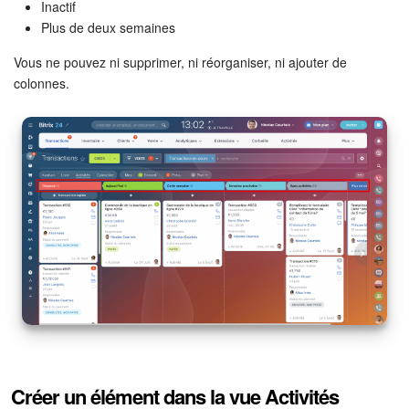
Inactif
Plus de deux semaines
Signature électronique pour les RH
Vous ne pouvez ni supprimer, ni réorganiser, ni ajouter de
colonnes.
Analytique
BI Builder
Automatisation
Processus d’entreprise
Espace des ventes
CRM + Boutique en ligne
Marketing
Créer un élément dans la vue Activités
Entreprise