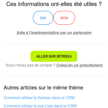
Ces informations ont-elles été utiles ?
OUI
NON
Aide à l’implémentation par un partenaire
Ce n'est pas ce que je recherche
ALLER SUR BITRIX24
Vous n'avez pas de compte ?
Créez-en un gratuitement
Texte compliqué et incompréhensible
Les informations sont obsolètes
Autres articles sur le même thème
Trop court, j'ai besoin de plus d'informations
Je n'aime pas comment cet outil fonctionne
Comment utiliser le Kanban dans le CRM
Comment utiliser la vue Liste dans le CRM