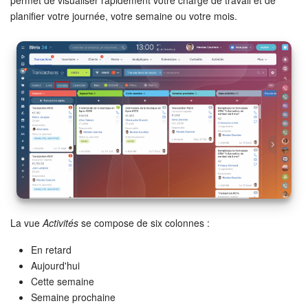
Bitrix24 Drive
planifier votre journée, votre semaine ou votre mois.
Base de connaissances
Sites
Boutique en ligne
Gestion des stocks
Messagerie web
CRM
La vue
Activités
se compose de six colonnes :
Réservation en ligne
En retard
Aujourd'hui
CoPilot - IA dans Bitrix24
Cette semaine
Semaine prochaine
Signature électronique