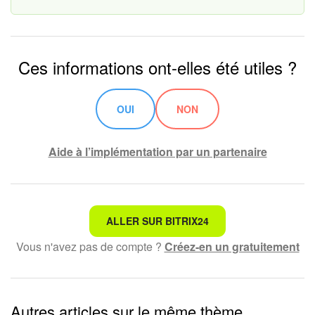
Entreprise
Market (Applications)
Ces informations ont-elles été utiles ?
Centre de contact
OUI
NON
Paramètres
Aide à l’implémentation par un partenaire
Widget de l'employé
Téléphonie
Ce n'est pas ce que je recherche
ALLER SUR BITRIX24
Réseau de succursales
Vous n'avez pas de compte ?
Créez-en un gratuitement
Texte compliqué et incompréhensible
Bitrix24 Messenger
Les informations sont obsolètes
Questions générales
Autres articles sur le même thème
Trop court, j'ai besoin de plus d'informations