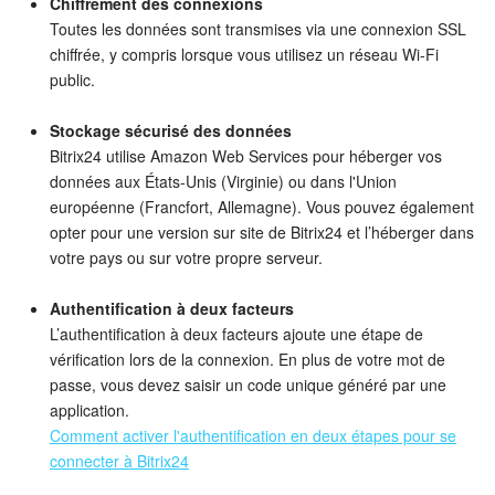
Chiffrement des connexions
Toutes les données sont transmises via une connexion SSL
Signature électronique
chiffrée, y compris lorsque vous utilisez un réseau Wi-Fi
public.
Signature électronique pour les RH
Stockage sécurisé des données
Analytique
Bitrix24 utilise Amazon Web Services pour héberger vos
données aux États-Unis (Virginie) ou dans l'Union
européenne (Francfort, Allemagne). Vous pouvez également
BI Builder
opter pour une version sur site de Bitrix24 et l’héberger dans
votre pays ou sur votre propre serveur.
Automatisation
Authentification à deux facteurs
Processus d’entreprise
L’authentification à deux facteurs ajoute une étape de
vérification lors de la connexion. En plus de votre mot de
Espace des ventes
passe, vous devez saisir un code unique généré par une
application.
CRM + Boutique en ligne
Comment activer l'authentification en deux étapes pour se
connecter à Bitrix24
Marketing