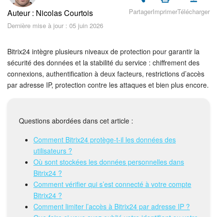
Sécurité dans Bitrix24
Partager
Imprimer
Télécharger
Auteur : Nicolas Courtois
Dernière mise à jour : 05 juin 2026
Démarrer sur Bitrix24
Abonnement
Bitrix24 intègre plusieurs niveaux de protection pour garantir la
sécurité des données et la stabilité du service : chiffrement des
connexions, authentification à deux facteurs, restrictions d’accès
Actualités
par adresse IP, protection contre les attaques et bien plus encore.
Tâches et projets
Questions abordées dans cet article :
Projets IA
Comment Bitrix24 protège-t-il les données des
Messenger
utilisateurs ?
Où sont stockées les données personnelles dans
Collabs
Bitrix24 ?
Comment vérifier qui s’est connecté à votre compte
Groupes de travail
Bitrix24 ?
Comment limiter l’accès à Bitrix24 par adresse IP ?