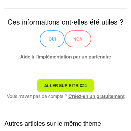
Ces informations ont-elles été utiles ?
OUI
NON
Aide à l’implémentation par un partenaire
Ce n'est pas ce que je recherche
ALLER SUR BITRIX24
Vous n'avez pas de compte ?
Créez-en un gratuitement
Texte compliqué et incompréhensible
Les informations sont obsolètes
Autres articles sur le même thème
Trop court, j'ai besoin de plus d'informations