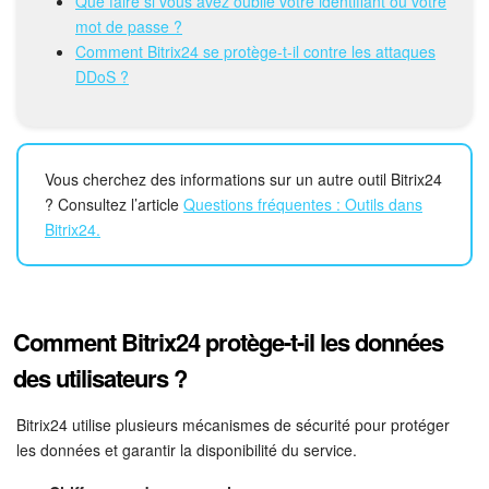
Calendriers
Que faire si vous avez oublié votre identifiant ou votre
mot de passe ?
Comment Bitrix24 se protège-t-il contre les attaques
Bitrix24 Drive
DDoS ?
Base de connaissances
Sites
Vous cherchez des informations sur un autre outil Bitrix24
? Consultez l’article
Questions fréquentes : Outils dans
Boutique en ligne
Bitrix24.
Gestion des stocks
Messagerie web
Comment Bitrix24 protège-t-il les données
des utilisateurs ?
CRM
Bitrix24 utilise plusieurs mécanismes de sécurité pour protéger
Réservation en ligne
les données et garantir la disponibilité du service.
CoPilot - IA dans Bitrix24