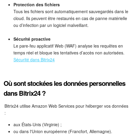
Protection des fichiers
Entreprise
Tous les fichiers sont automatiquement sauvegardés dans le
cloud. Ils peuvent être restaurés en cas de panne matérielle
ou d’infection par un logiciel malveillant.
Market (Applications)
Sécurité proactive
Centre de contact
Le pare-feu applicatif Web (WAF) analyse les requêtes en
temps réel et bloque les tentatives d’accès non autorisées.
Paramètres
Sécurité dans Bitrix24
Widget de l'employé
Où sont stockées les données personnelles
Téléphonie
dans Bitrix24 ?
Réseau de succursales
Bitrix24 utilise Amazon Web Services pour héberger vos données
:
Bitrix24 Messenger
aux États-Unis (Virginie) ;
Questions générales
ou dans l'Union européenne (Francfort, Allemagne).