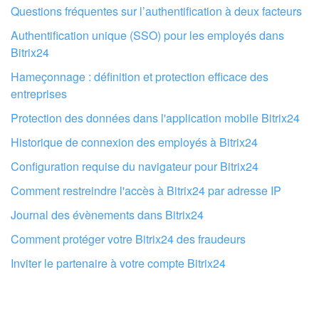
Je n'aime pas comment cet outil fonctionne
Questions fréquentes sur l’authentification à deux facteurs
Authentification unique (SSO) pour les employés dans
Bitrix24
Hameçonnage : définition et protection efficace des
entreprises
Protection des données dans l'application mobile Bitrix24
Historique de connexion des employés à Bitrix24
Configuration requise du navigateur pour Bitrix24
Comment restreindre l'accès à Bitrix24 par adresse IP
Journal des évènements dans Bitrix24
Comment protéger votre Bitrix24 des fraudeurs
Faites configurer votre compte Bitrix24
par des professionnels locaux
Inviter le partenaire à votre compte Bitrix24
TROUVER UN PARTENAIRE BITRIX24 À PROXIMITÉ