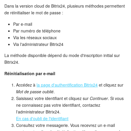
Bitrix24 Drive
Dans la version cloud de Bitrix24, plusieurs méthodes permettent
de réinitialiser le mot de passe :
Base de connaissances
Par e-mail
Sites
Par numéro de téléphone
Via les réseaux sociaux
Boutique en ligne
Via l'administrateur Bitrix24
La méthode disponible dépend du mode d'inscription initial sur
Gestion des stocks
Bitrix24.
Messagerie web
Réinitialisation par e-mail
Accédez à
la page d'authentification Bitrix24
et cliquez sur
CRM
Mot de passe oublié
.
Saisissez votre identifiant et cliquez sur
Continuer
. Si vous
Réservation en ligne
ne connaissez pas votre identifiant, contactez
l'administrateur Bitrix24.
CoPilot - IA dans Bitrix24
En cas d'oubli de l'identifiant
Consultez votre messagerie. Vous recevrez un e-mail
Signature électronique