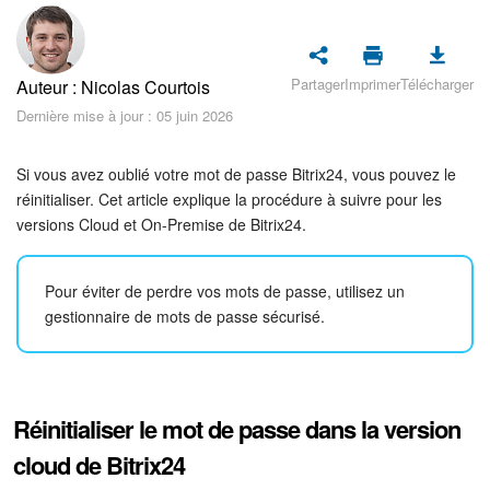
Sécurité dans Bitrix24
Démarrer sur Bitrix24
Partager
Imprimer
Télécharger
Auteur : Nicolas Courtois
Abonnement
Dernière mise à jour : 05 juin 2026
Actualités
Si vous avez oublié votre mot de passe Bitrix24, vous pouvez le
réinitialiser. Cet article explique la procédure à suivre pour les
Tâches et projets
versions Cloud et On-Premise de Bitrix24.
Messenger
Pour éviter de perdre vos mots de passe, utilisez un
gestionnaire de mots de passe sécurisé.
Collabs
Groupes de travail
Réinitialiser le mot de passe dans la version
Calendriers
cloud de Bitrix24