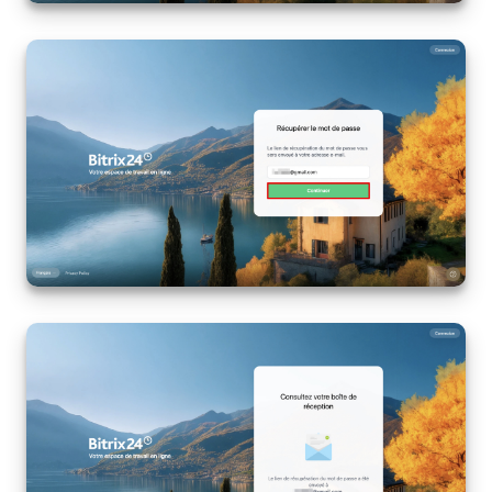
Market (Applications)
Centre de contact
Widget de l'employé
Téléphonie
Paramètres
Bitrix24 Messenger
Questions générales
On-Premise de Bitrix24