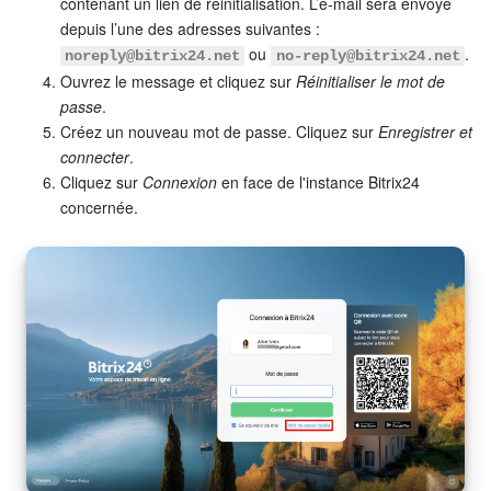
contenant un lien de réinitialisation. L’e-mail sera envoyé
depuis l’une des adresses suivantes :
Signature électronique pour les RH
ou
.
noreply@bitrix24.net
no-reply@bitrix24.net
Ouvrez le message et cliquez sur
Réinitialiser le mot de
Analytique
passe
.
Créez un nouveau mot de passe. Cliquez sur
Enregistrer et
BI Builder
connecter
.
Cliquez sur
Connexion
en face de l'instance Bitrix24
Automatisation
concernée.
Processus d’entreprise
Espace des ventes
CRM + Boutique en ligne
Marketing
Entreprise