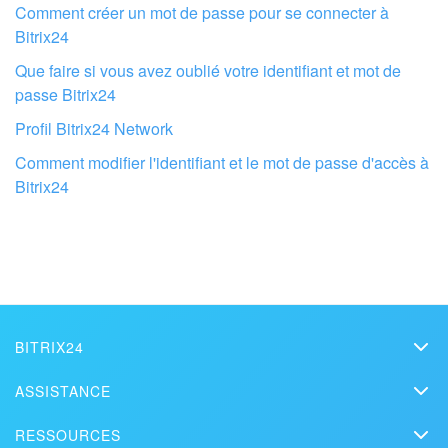
Comment créer un mot de passe pour se connecter à
Bitrix24
Que faire si vous avez oublié votre identifiant et mot de
passe Bitrix24
Profil Bitrix24 Network
Comment modifier l'identifiant et le mot de passe d'accès à
Bitrix24
Faites configurer votre compte Bitrix24
par des professionnels locaux
BITRIX24
TROUVER UN PARTENAIRE BITRIX24 À PROXIMITÉ
Bitrix24
ASSISTANCE
Prix
Assistance technique
RESSOURCES
Kit presse
Webinars