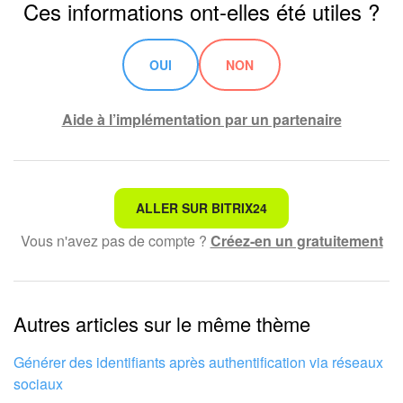
Ces informations ont-elles été utiles ?
OUI
NON
Aide à l’implémentation par un partenaire
Ce n'est pas ce que je recherche
ALLER SUR BITRIX24
Vous n'avez pas de compte ?
Créez-en un gratuitement
Texte compliqué et incompréhensible
Les informations sont obsolètes
Autres articles sur le même thème
Trop court, j'ai besoin de plus d'informations
Je n'aime pas comment cet outil fonctionne
Générer des identifiants après authentification via réseaux
sociaux