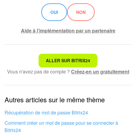
OUI
NON
Aide à l’implémentation par un partenaire
Ce n'est pas ce que je recherche
ALLER SUR BITRIX24
Vous n'avez pas de compte ?
Créez-en un gratuitement
Texte compliqué et incompréhensible
Les informations sont obsolètes
Autres articles sur le même thème
Trop court, j'ai besoin de plus d'informations
Je n'aime pas comment cet outil fonctionne
Récupération de mot de passe Bitrix24
Comment créer un mot de passe pour se connecter à
Bitrix24