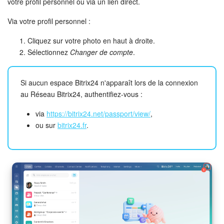
votre profil personnel ou via un lien direct.
Via votre profil personnel :
Signature électronique
Cliquez sur votre photo en haut à droite.
Signature électronique pour les RH
Sélectionnez
Changer de compte
.
Analytique
Si aucun espace Bitrix24 n'apparaît lors de la connexion
au Réseau Bitrix24, authentifiez-vous :
BI Builder
via
https://bitrix24.net/passport/view/
,
Automatisation
ou sur
bitrix24.fr
.
Processus d’entreprise
Espace des ventes
CRM + Boutique en ligne
Marketing