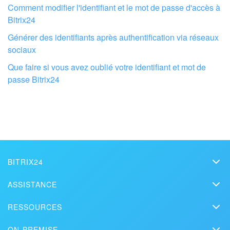
Comment modifier l'identifiant et le mot de passe d'accès à
Bitrix24
Générer des identifiants après authentification via réseaux
sociaux
Que faire si vous avez oublié votre identifiant et mot de
passe Bitrix24
Faites configurer votre compte Bitrix24
par des professionnels locaux
BITRIX24
TROUVER UN PARTENAIRE BITRIX24 À PROXIMITÉ
Bitrix24
ASSISTANCE
Prix
Assistance technique
RESSOURCES
Kit presse
Webinars
Blog
Nous contacter
ON-PREMISE