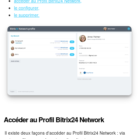
Calendriers
accéder au Profil Bitrix24 Network,
le configurer,
le supprimer.
Bitrix24 Drive
Base de connaissances
Sites
Boutique en ligne
Gestion des stocks
Messagerie web
CRM
Accéder au Profil Bitrix24 Network
Réservation en ligne
Il existe deux façons d'accéder au Profil Bitrix24 Network : via
CoPilot - IA dans Bitrix24