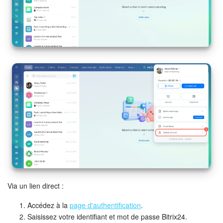
Entreprise
Market (Applications)
Centre de contact
Paramètres
Widget de l'employé
Téléphonie
Réseau de succursales
Via un lien direct :
Bitrix24 Messenger
Accédez à la
page d'authentification
.
Questions générales
Saisissez votre identifiant et mot de passe Bitrix24.