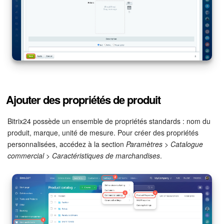
Entreprise
Market (Applications)
Centre de contact
Paramètres
Ajouter des propriétés de produit
Widget de l'employé
Bitrix24 possède un ensemble de propriétés standards : nom du
produit, marque, unité de mesure. Pour créer des propriétés
Téléphonie
personnalisées, accédez à la section
Paramètres > Catalogue
commercial > Caractéristiques de marchandises
.
Réseau de succursales
Bitrix24 Messenger
Questions générales