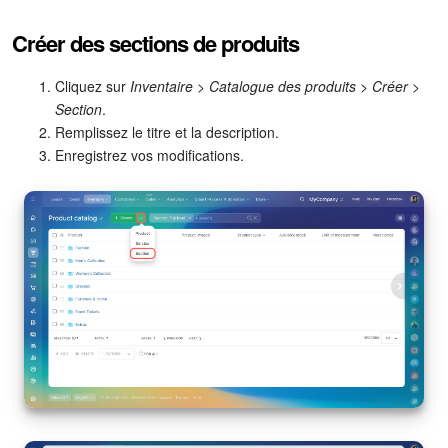
Calendriers
Créer des sections de produits
Bitrix24 Drive
Cliquez sur
Inventaire > Catalogue des produits > Créer >
Base de connaissances
Section
.
Remplissez le titre et la description.
Sites
Enregistrez vos modifications.
Boutique en ligne
Gestion des stocks
Messagerie web
CRM
Réservation en ligne
CoPilot - IA dans Bitrix24