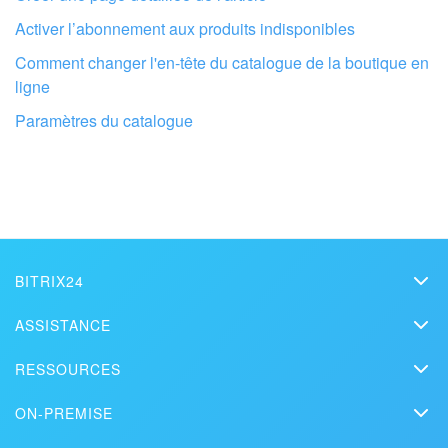
Activer l’abonnement aux produits indisponibles
Comment changer l'en-tête du catalogue de la boutique en
ligne
Paramètres du catalogue
BITRIX24
Bitrix24
Faites configurer votre compte Bitrix24
ASSISTANCE
Prix
par des professionnels locaux
Assistance technique
RESSOURCES
Kit presse
Webinars
Blog
TROUVER UN PARTENAIRE BITRIX24 À PROXIMITÉ
Nous contacter
ON-PREMISE
Vidéos de démonstration
Articles
Édition On-Premise
Bitrix24 dans la presse