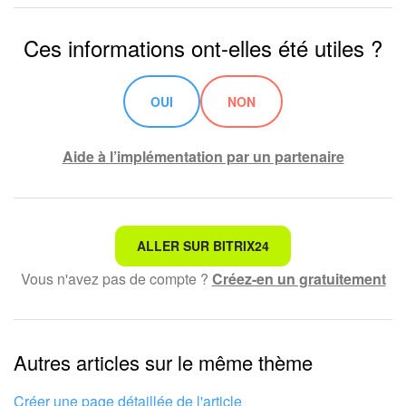
Ces informations ont-elles été utiles ?
OUI
NON
Aide à l’implémentation par un partenaire
Ce n'est pas ce que je recherche
ALLER SUR BITRIX24
Vous n'avez pas de compte ?
Créez-en un gratuitement
Texte compliqué et incompréhensible
Les informations sont obsolètes
Autres articles sur le même thème
Trop court, j'ai besoin de plus d'informations
Je n'aime pas comment cet outil fonctionne
Créer une page détaillée de l'article