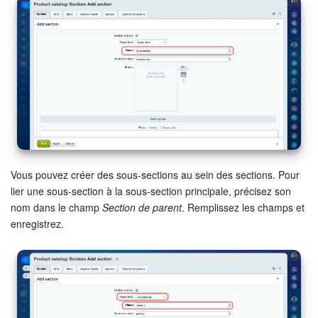
Signature électronique
Signature électronique pour les RH
Analytique
BI Builder
Automatisation
Vous pouvez créer des sous-sections au sein des sections. Pour
lier une sous-section à la sous-section principale, précisez son
Processus d’entreprise
nom dans le champ
Section de parent
. Remplissez les champs et
enregistrez.
Espace des ventes
CRM + Boutique en ligne
Marketing