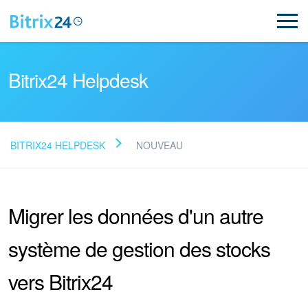
Bitrix24 Helpdesk
BITRIX24 HELPDESK
NOUVEAU
Lire la FAQ
Migrer les données d'un autre
NOUVEAU
système de gestion des stocks
Assistance de Bitrix24
vers Bitrix24
Inscription et connexion