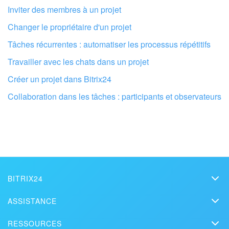
Inviter des membres à un projet
Changer le propriétaire d'un projet
Tâches récurrentes : automatiser les processus répétitifs
Travailler avec les chats dans un projet
Créer un projet dans Bitrix24
Faites configurer votre compte Bitrix24
par des professionnels locaux
Collaboration dans les tâches : participants et observateurs
TROUVER UN PARTENAIRE BITRIX24 À PROXIMITÉ
BITRIX24
Bitrix24
ASSISTANCE
Prix
Assistance technique
RESSOURCES
Kit presse