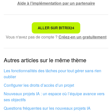
Aide à l’implémentation par un partenaire
Ce n'est pas ce que je recherche
ALLER SUR BITRIX24
Vous n'avez pas de compte ?
Créez-en un gratuitement
Texte compliqué et incompréhensible
Les informations sont obsolètes
Autres articles sur le même thème
Trop court, j'ai besoin de plus d'informations
Je n'aime pas comment cet outil fonctionne
Les fonctionnalités des tâches pour tout gérer sans rien
oublier
Configurer les droits d’accès d’un projet
Nouveaux projets IA : un espace où l’équipe avance vers
ses objectifs
Questions fréquentes sur les nouveaux projets IA