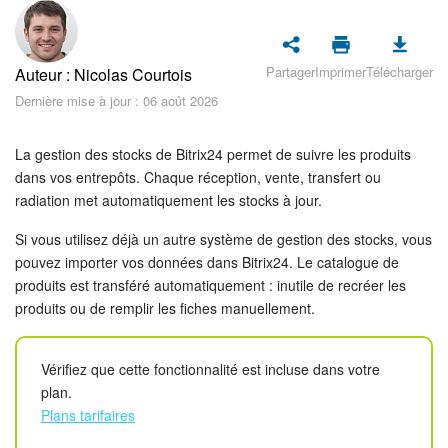
Sécurité dans Bitrix24
Démarrer sur Bitrix24
Partager
Imprimer
Télécharger
Auteur : Nicolas Courtois
Dernière mise à jour : 06 août 2026
Abonnement
La gestion des stocks de Bitrix24 permet de suivre les produits
Actualités
dans vos entrepôts. Chaque réception, vente, transfert ou
radiation met automatiquement les stocks à jour.
Tâches et projets
Si vous utilisez déjà un autre système de gestion des stocks, vous
Projets IA
pouvez importer vos données dans Bitrix24. Le catalogue de
produits est transféré automatiquement : inutile de recréer les
Messenger
produits ou de remplir les fiches manuellement.
Collabs
Vérifiez que cette fonctionnalité est incluse dans votre
plan.
Groupes de travail
Plans tarifaires