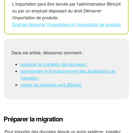
Calendriers
L'importation peut être lancée par l'administrateur Bitrix24
ou par un employé disposant du droit
Démarrer
Bitrix24 Drive
l'importation de produits
.
Droit de démarrer l'importation et l'exportation de produits
Base de connaissances
Sites
Dans cet article, découvrez comment :
Boutique en ligne
préparer la migration des données ;
comprendre le fonctionnement des applications de
Gestion des stocks
migration ;
migrer les données vers Bitrix24.
Messagerie web
CRM
Réservation en ligne
Préparer la migration
CoPilot - IA dans Bitrix24
Pour importer des données depuis un autre système, installez