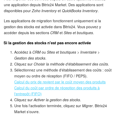
une application depuis Bitrix24 Market. Des applications sont
disponibles pour
Zoho Inventory
et
QuickBooks Inventory
.
Signature électronique
Les applications de migration fonctionnent uniquement si la
Signature électronique pour les RH
gestion des stocks est activée dans Bitrix24. Vous pouvez y
accéder depuis les sections
CRM
et
Sites et boutiques
.
Analytique
Si la gestion des stocks n'est pas encore activée
BI Builder
Accédez à
CRM
ou
Sites et boutiques > Inventaire >
Gestion des stocks
.
Automatisation
Cliquez sur
Choisir la méthode d'établissement des coûts
.
Sélectionnez une méthode d'établissement des coûts : coût
Processus d’entreprise
moyen ou ordre de réception (FIFO / PEPS).
Calcul du prix de revient par le coût moyen des produits
Espace des ventes
Calcul du coût par ordre de réception des produits à
l'entrepôt (FIFO)
Cliquez sur
Activer la gestion des stocks
.
CRM + Boutique en ligne
Une fois l'activation terminée, cliquez sur
Migrer
. Bitrix24
Market s'ouvre.
Marketing