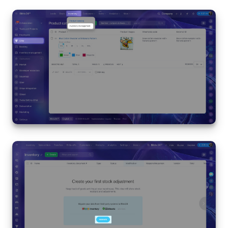
Entreprise
Market (Applications)
Centre de contact
Paramètres
Widget de l'employé
Téléphonie
Réseau de succursales
Bitrix24 Messenger
Questions générales