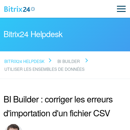
Bitrix24 Helpdesk
BITRIX24 HELPDESK
BI BUILDER
Lire la FAQ
UTILISER LES ENSEMBLES DE DONNÉES
NOUVEAU
BI Builder : corriger les erreurs
Assistance de Bitrix24
d'importation d'un fichier CSV
Inscription et connexion