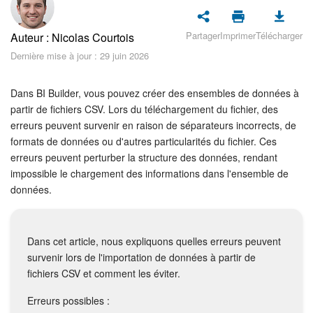
Sécurité dans Bitrix24
Partager
Imprimer
Télécharger
Auteur : Nicolas Courtois
Démarrer sur Bitrix24
Dernière mise à jour : 29 juin 2026
Abonnement
Dans BI Builder, vous pouvez créer des ensembles de données à
Actualités
partir de fichiers CSV. Lors du téléchargement du fichier, des
erreurs peuvent survenir en raison de séparateurs incorrects, de
formats de données ou d'autres particularités du fichier. Ces
Tâches et projets
erreurs peuvent perturber la structure des données, rendant
impossible le chargement des informations dans l'ensemble de
Projets IA
données.
Messenger
Dans cet article, nous expliquons quelles erreurs peuvent
Collabs
survenir lors de l'importation de données à partir de
fichiers CSV et comment les éviter.
Groupes de travail
Erreurs possibles :