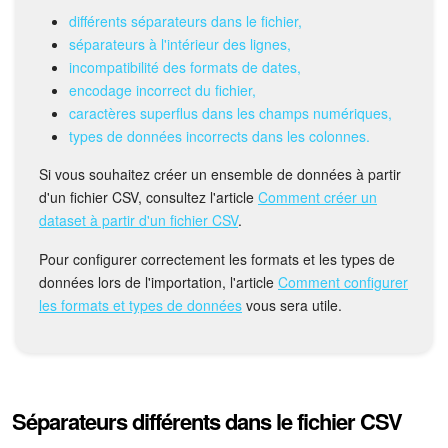
Calendriers
différents séparateurs dans le fichier,
séparateurs à l'intérieur des lignes,
Bitrix24 Drive
incompatibilité des formats de dates,
encodage incorrect du fichier,
Base de connaissances
caractères superflus dans les champs numériques,
types de données incorrects dans les colonnes.
Sites
Si vous souhaitez créer un ensemble de données à partir
Boutique en ligne
d'un fichier CSV, consultez l'article
Comment créer un
dataset à partir d'un fichier CSV
.
Gestion des stocks
Pour configurer correctement les formats et les types de
données lors de l'importation, l'article
Comment configurer
Messagerie web
les formats et types de données
vous sera utile.
CRM
Réservation en ligne
Séparateurs différents dans le fichier CSV
CoPilot - IA dans Bitrix24