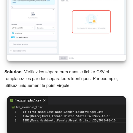
Entreprise
Market (Applications)
Centre de contact
Paramètres
Widget de l'employé
Solution
. Vérifiez les séparateurs dans le fichier CSV et
remplacez-les par des séparateurs identiques. Par exemple,
Téléphonie
utilisez uniquement le point-virgule.
Réseau de succursales
Bitrix24 Messenger
Questions générales