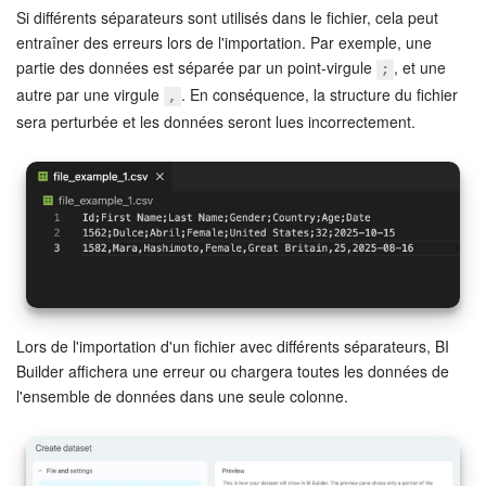
Si différents séparateurs sont utilisés dans le fichier, cela peut
entraîner des erreurs lors de l'importation. Par exemple, une
Signature électronique
partie des données est séparée par un point-virgule
, et une
;
autre par une virgule
. En conséquence, la structure du fichier
Signature électronique pour les RH
,
sera perturbée et les données seront lues incorrectement.
Analytique
BI Builder
Automatisation
Processus d’entreprise
Lors de l'importation d'un fichier avec différents séparateurs, BI
Espace des ventes
Builder affichera une erreur ou chargera toutes les données de
l'ensemble de données dans une seule colonne.
CRM + Boutique en ligne
Marketing