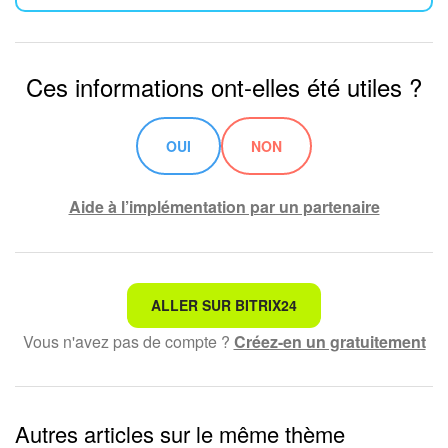
Ces informations ont-elles été utiles ?
OUI
NON
Aide à l’implémentation par un partenaire
Ce n'est pas ce que je recherche
ALLER SUR BITRIX24
Vous n'avez pas de compte ?
Créez-en un gratuitement
Texte compliqué et incompréhensible
Les informations sont obsolètes
Autres articles sur le même thème
Trop court, j'ai besoin de plus d'informations