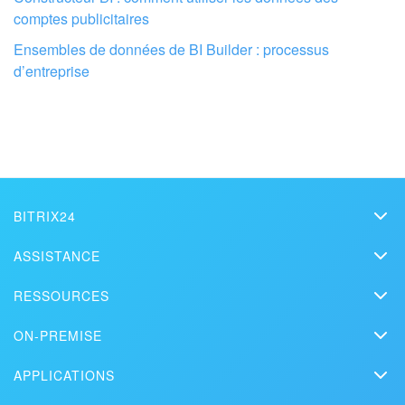
comptes publicitaires
Ensembles de données de BI Builder : processus
d’entreprise
BITRIX24
Bitrix24
ASSISTANCE
Prix
Assistance technique
RESSOURCES
Kit presse
Webinars
Blog
Nous contacter
ON-PREMISE
Vidéos de démonstration
Articles
Édition On-Premise
Bitrix24 dans la presse
Contacter l'assistance
APPLICATIONS
Solutions
Version d'essai gratuite
Market
Prévoir une démonstration