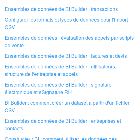
Je n'aime pas comment cet outil fonctionne
Ensembles de données de BI Builder : transactions
Configurer les formats et types de données pour l'import
CSV
Ensembles de données : évaluation des appels par scripts
de vente
Ensembles de données de BI Builder : factures et devis
Ensembles de données de BI Builder : utilisateurs,
structure de l'entreprise et appels
Ensembles de données de BI Builder : signature
électronique et eSignature RH
BI Builder : comment créer un dataset à partir d'un fichier
CSV
Faites configurer votre compte Bitrix24
par des professionnels locaux
Ensembles de données de BI Builder : entreprises et
contacts
TROUVER UN PARTENAIRE BITRIX24 À PROXIMITÉ
Constructeur BI : comment utiliser les données des