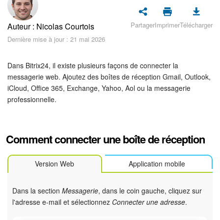
Sécurité dans Bitrix24
Partager
Imprimer
Télécharger
Auteur : Nicolas Courtois
Démarrer sur Bitrix24
Dernière mise à jour : 21 mai 2026
Abonnement
Dans Bitrix24, il existe plusieurs façons de connecter la
Actualités
messagerie web. Ajoutez des boîtes de réception Gmail, Outlook,
iCloud, Office 365, Exchange, Yahoo, Aol ou la messagerie
professionnelle.
Tâches et projets
Messenger
Comment connecter une boîte de réception
Collabs
Version Web
Application mobile
Groupes de travail
Dans la section
Messagerie
, dans le coin gauche, cliquez sur
Calendriers
l'adresse e-mail et sélectionnez
Connecter une adresse
.