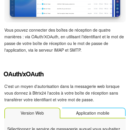
Signature électronique pour les RH
Analytique
Vous pouvez connecter des boîtes de réception de quatre
manières : via OAuth/ХОАuth, en utilisant l'identifiant et le mot de
BI Builder
passe de votre boîte de réception ou le mot de passe de
l'application, via le serveur IMAP et SMTP.
Automatisation
Processus d’entreprise
OАuth/xOАuth
Espace des ventes
C'est un moyen d'autorisation dans la messagerie web lorsque
vous donnez à Bitrix24 l'accès à votre boîte de réception sans
CRM + Boutique en ligne
transférer votre identifiant et votre mot de passe.
Marketing
Version Web
Application mobile
Entreprise
Sélectionnez le service de messagerie auquel vous souhaitez