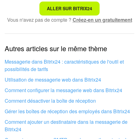
Ce n'est pas ce que je recherche
ALLER SUR BITRIX24
Vous n'avez pas de compte ?
Créez-en un gratuitement
Texte compliqué et incompréhensible
Les informations sont obsolètes
Autres articles sur le même thème
Trop court, j'ai besoin de plus d'informations
Je n'aime pas comment cet outil fonctionne
Messagerie dans Bitrix24 : caractéristiques de l'outil et
possibilités de tarifs
Utilisation de messagerie web dans Bitrix24
Comment configurer la messagerie web dans Bitrix24
Comment désactiver la boîte de réception
Gérer les boîtes de réception des employés dans Bitrix24
Comment ajouter un destinataire dans la messagerie de
Bitrix24