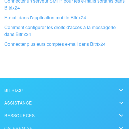
Connecter un serveur SMTP pour les e-mails sortants dans
Bitrix24
E-mail dans l'application mobile Bitrix24
Faites configurer votre compte Bitrix24
Comment configurer les droits d'accès à la messagerie
par des professionnels locaux
dans Bitrix24
Connecter plusieurs comptes e-mail dans Bitrix24
TROUVER UN PARTENAIRE BITRIX24 À PROXIMITÉ
BITRIX24
Bitrix24
ASSISTANCE
Prix
Assistance technique
RESSOURCES
Kit presse
Webinars
Blog
Nous contacter
ON-PREMISE