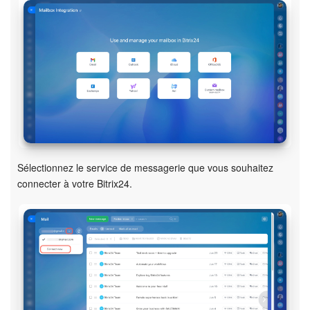
Bitrix24 Drive
Base de connaissances
Sites
Boutique en ligne
Gestion des stocks
Sélectionnez le service de messagerie que vous souhaitez
Messagerie web
connecter à votre Bitrix24.
CRM
Réservation en ligne
CoPilot - IA dans Bitrix24
Signature électronique