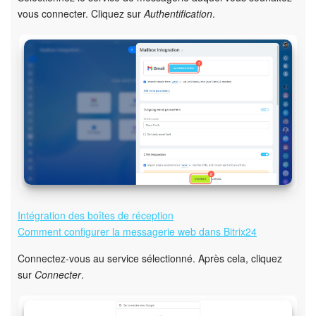
vous connecter. Cliquez sur
Authentification
.
Market (Applications)
Centre de contact
Widget de l'employé
Téléphonie
Paramètres
Bitrix24 Messenger
Intégration des boîtes de réception
Comment configurer la messagerie web dans Bitrix24
Questions générales
Connectez-vous au service sélectionné. Après cela, cliquez
On-Premise de Bitrix24
sur
Connecter
.