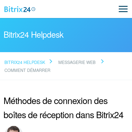
Bitrix24 Helpdesk
BITRIX24 HELPDESK
MESSAGERIE WEB
Lire la FAQ
COMMENT DÉMARRER
NOUVEAU
Méthodes de connexion des
Assistance de Bitrix24
boîtes de réception dans Bitrix24
Inscription et connexion