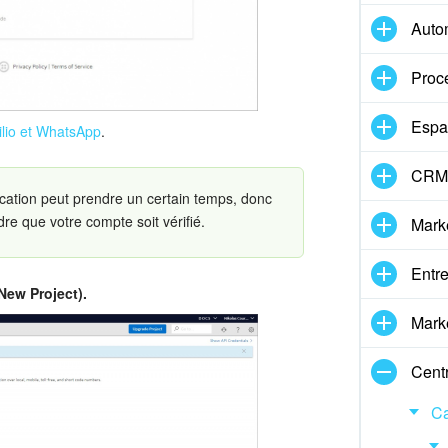
Auto
Proc
Espa
ilio et WhatsApp
.
CRM 
cation peut prendre un certain temps, donc
re que votre compte soit vérifié.
Mark
Entre
New Project).
Marke
Centr
Ca