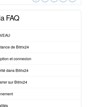
 la FAQ
VEAU
tance de Bitrix24
iption et connexion
ité dans Bitrix24
rer sur Bitrix24
nement
lités