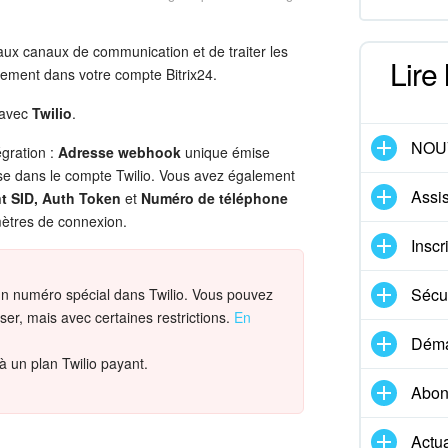
aux canaux de communication et de traiter les
Lire
ment dans votre compte Bitrix24.
 avec
Twilio
.
NOU
égration :
Adresse webhook
unique émise
sse dans le compte Twilio. Vous avez également
Assis
t SID, Auth Token
et
Numéro de téléphone
mètres de connexion.
Inscr
Sécur
 un numéro spécial dans Twilio. Vous pouvez
liser, mais avec certaines restrictions.
En
Démar
à un plan Twilio payant.
Abon
Actua