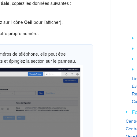
tials
, copiez les données suivantes :
ez sur l'icône
Oeil
pour l’afficher).
votre propre numéro.
méros de téléphone, elle peut être
ts et épinglez la section sur le panneau.
Év
Fo
Centr
Centr
Quest