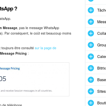
tsApp ?
Tâche
hatsApp.
Mess
n Message
, pas le message WhatsApp
Coll
). Par conséquent, le coût est beaucoup moins
Group
 toujours être consulté
sur la page de
Message Pricing
:
Cale
Bitri
Base
Sites
Bouti
ro de téléphone.