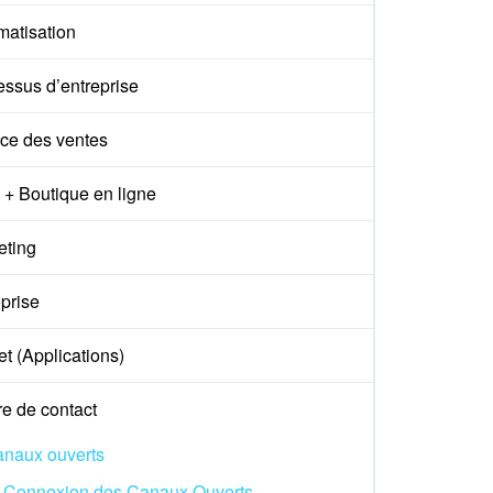
matisation
essus d’entreprise
ce des ventes
+ Boutique en ligne
eting
prise
t (Applications)
e de contact
naux ouverts
Connexion des Canaux Ouverts