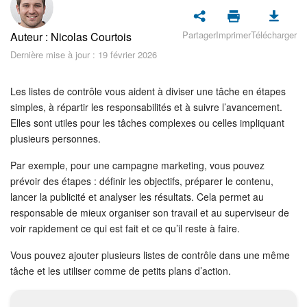
Sécurité dans Bitrix24
Partager
Imprimer
Télécharger
Auteur : Nicolas Courtois
Démarrer sur Bitrix24
Dernière mise à jour : 19 février 2026
Abonnement
Les listes de contrôle vous aident à diviser une tâche en étapes
Actualités
simples, à répartir les responsabilités et à suivre l’avancement.
Elles sont utiles pour les tâches complexes ou celles impliquant
plusieurs personnes.
Tâches et projets
Par exemple, pour une campagne marketing, vous pouvez
Messenger
prévoir des étapes : définir les objectifs, préparer le contenu,
lancer la publicité et analyser les résultats. Cela permet au
Collabs
responsable de mieux organiser son travail et au superviseur de
voir rapidement ce qui est fait et ce qu’il reste à faire.
Groupes de travail
Vous pouvez ajouter plusieurs listes de contrôle dans une même
tâche et les utiliser comme de petits plans d’action.
Calendriers