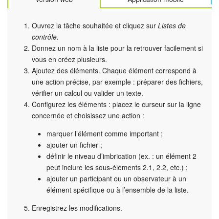
Signature électronique pour les RH
Ouvrez la tâche souhaitée et cliquez sur
Listes de
contrôle.
Analytique
Donnez un nom à la liste pour la retrouver facilement si
vous en créez plusieurs.
BI Builder
Ajoutez des éléments. Chaque élément correspond à
une action précise, par exemple : préparer des fichiers,
Automatisation
vérifier un calcul ou valider un texte.
Configurez les éléments : placez le curseur sur la ligne
concernée et choisissez une action :
Processus d’entreprise
marquer l’élément comme important ;
Espace des ventes
ajouter un fichier ;
définir le niveau d’imbrication (ex. : un élément 2
CRM + Boutique en ligne
peut inclure les sous-éléments 2.1, 2.2, etc.) ;
ajouter un participant ou un observateur à un
Marketing
élément spécifique ou à l’ensemble de la liste.
Enregistrez les modifications.
Entreprise