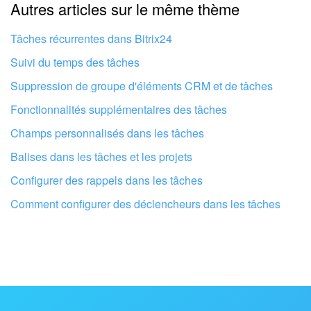
Autres articles sur le même thème
Trop court, j'ai besoin de plus d'informations
Je n'aime pas comment cet outil fonctionne
Tâches récurrentes dans Bitrix24
Suivi du temps des tâches
Suppression de groupe d'éléments CRM et de tâches
Fonctionnalités supplémentaires des tâches
Champs personnalisés dans les tâches
Balises dans les tâches et les projets
Configurer des rappels dans les tâches
Comment configurer des déclencheurs dans les tâches
Faites configurer votre compte Bitrix24
par des professionnels locaux