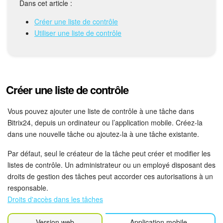
Bitrix24 Drive
Dans cet article :
Créer une liste de contrôle
Base de connaissances
Utiliser une liste de contrôle
Sites
Boutique en ligne
Créer une liste de contrôle
Gestion des stocks
Vous pouvez ajouter une liste de contrôle à une tâche dans
Messagerie web
Bitrix24, depuis un ordinateur ou l’application mobile. Créez-la
dans une nouvelle tâche ou ajoutez-la à une tâche existante.
CRM
Par défaut, seul le créateur de la tâche peut créer et modifier les
listes de contrôle. Un administrateur ou un employé disposant des
Réservation en ligne
droits de gestion des tâches peut accorder ces autorisations à un
responsable.
CoPilot - IA dans Bitrix24
Droits d'accès dans les tâches
Signature électronique
Version web
Application mobile