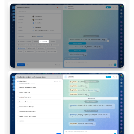
Market (Applications)
Centre de contact
Widget de l'employé
Téléphonie
Paramètres
Bitrix24 Messenger
Questions générales
On-Premise de Bitrix24