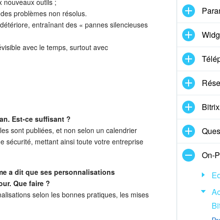
x nouveaux outils ;
Para
 des problèmes non résolus.
e détériore, entraînant des « pannes silencieuses
Widg
visible avec le temps, surtout avec
Télé
Rése
Bitr
an. Est-ce suffisant ?
les sont publiées, et non selon un calendrier
Ques
e sécurité, mettant ainsi toute votre entreprise
On-P
ème a dit que ses personnalisations
Ed
ur. Que faire ?
Ac
alisations selon les bonnes pratiques, les mises
Bi
Pr