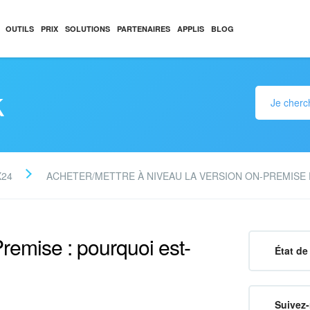
OUTILS
PRIX
SOLUTIONS
PARTENAIRES
APPLIS
BLOG
k
X24
ACHETER/METTRE À NIVEAU LA VERSION ON-PREMISE 
Premise : pourquoi est-
État de 
Suivez-