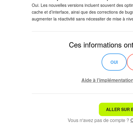
Oui. Les nouvelles versions incluent souvent des op
cache et d’interface, ainsi que des corrections de bug
augmenter la réactivité sans nécessiter de mise à nive
Ces informations ont-
OUI
Aide à l’implémentatio
ALLER SUR B
Ce n'est pas ce que je re
Vous n'avez pas de compte ?
C
Texte compliqué et incom