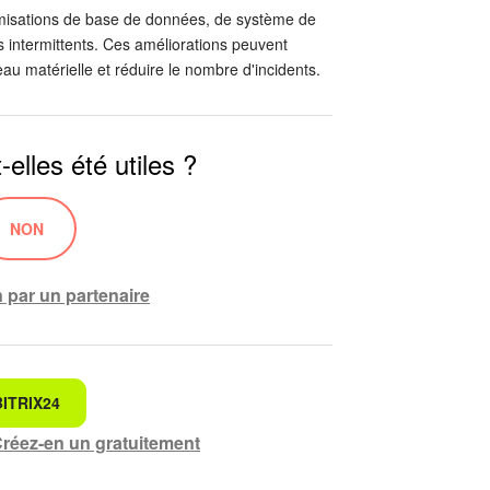
timisations de base de données, de système de
s intermittents. Ces améliorations peuvent
au matérielle et réduire le nombre d'incidents.
elles été utiles ?
NON
n par un partenaire
ITRIX24
cherche
réez-en un gratuitement
préhensible