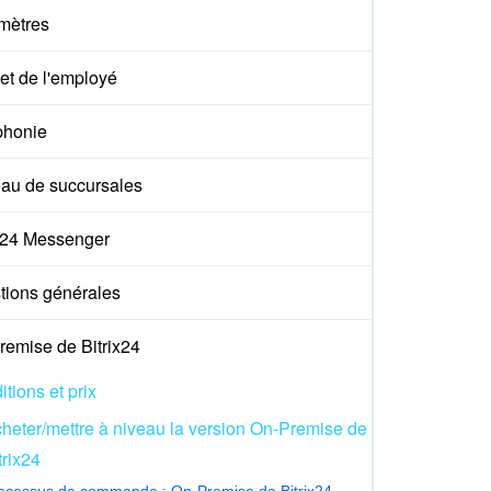
mètres
et de l'employé
phonie
au de succursales
ix24 Messenger
tions générales
remise de Bitrix24
itions et prix
heter/mettre à niveau la version On-Premise de
trix24
ocessus de commande : On-Premise de Bitrix24