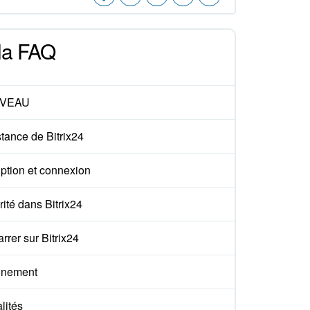
 la FAQ
VEAU
tance de Bitrix24
iption et connexion
ité dans Bitrix24
rer sur Bitrix24
nement
lités