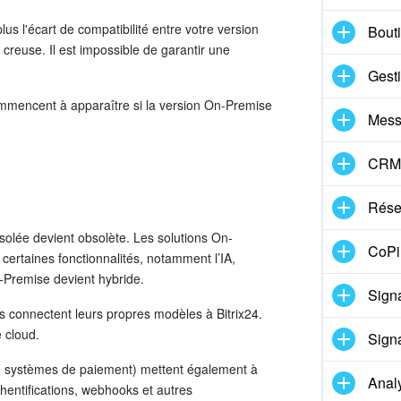
lus l'écart de compatibilité entre votre version
Bouti
creuse. Il est impossible de garantir une
Gest
ommencent à apparaître si la version On-Premise
Mess
CRM
Réser
olée devient obsolète. Les solutions On-
CoPil
ertaines fonctionnalités, notamment l’IA,
n-Premise devient hybride.
Signa
ses connectent leurs propres modèles à Bitrix24.
 cloud.
Signa
s, systèmes de paiement) mettent également à
Anal
thentifications, webhooks et autres