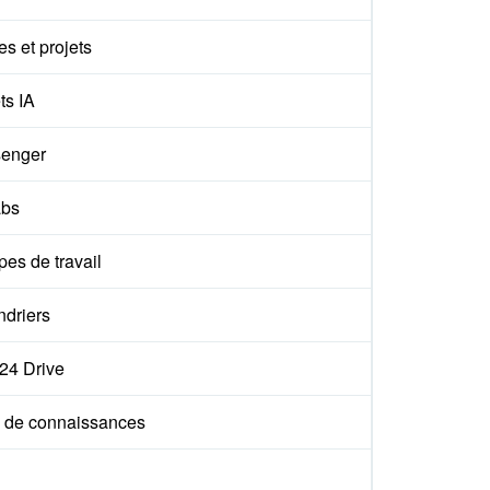
s et projets
ts IA
enger
abs
es de travail
ndriers
x24 Drive
 de connaissances