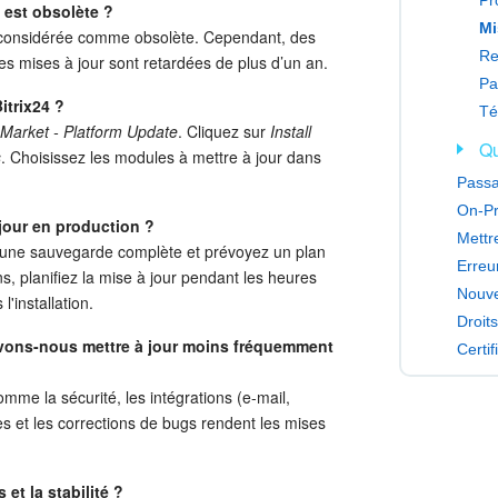
 est obsolète ?
st considérée comme obsolète. Cependant, des
es mises à jour sont retardées de plus d’un an.
itrix24 ?
Té
Market - Platform Update
. Cliquez sur
Install
Qu
s
. Choisissez les modules à mettre à jour dans
Passa
jour en production ?
Mettr
ez une sauvegarde complète et prévoyez un plan
ns, planifiez la mise à jour pendant les heures
l'installation.
Droit
uvons-nous mettre à jour moins fréquemment
Certif
me la sécurité, les intégrations (e-mail,
 et les corrections de bugs rendent les mises
et la stabilité ?