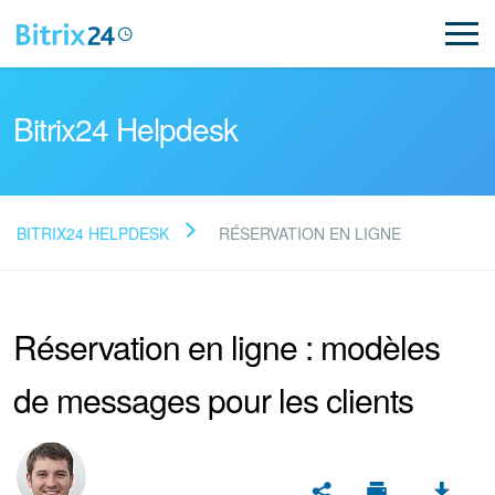
Bitrix24 Helpdesk
BITRIX24 HELPDESK
RÉSERVATION EN LIGNE
Lire la FAQ
Réservation en ligne : modèles
NOUVEAU
de messages pour les clients
Assistance de Bitrix24
Inscription et connexion