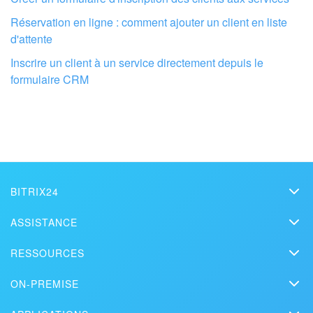
Réservation en ligne : comment ajouter un client en liste
d'attente
Inscrire un client à un service directement depuis le
formulaire CRM
Faites configurer votre compte Bitrix24
par des professionnels locaux
TROUVER UN PARTENAIRE BITRIX24 À PROXIMITÉ
BITRIX24
Bitrix24
ASSISTANCE
Prix
Assistance technique
RESSOURCES
Kit presse
Webinars
Blog
Nous contacter
ON-PREMISE
Vidéos de démonstration
Articles
Édition On-Premise
Bitrix24 dans la presse
Contacter l'assistance