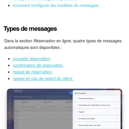
Bitrix24 Drive
comment configurer les modèles de messages.
Base de connaissances
Types de messages
Sites
Dans la section
Réservation en ligne
, quatre types de messages
Boutique en ligne
automatiques sont disponibles :
Gestion des stocks
nouvelle réservation,
confirmation de réservation,
Messagerie web
rappel de réservation,
rappel en cas de retard du client.
CRM
Réservation en ligne
CoPilot - IA dans Bitrix24
Signature électronique