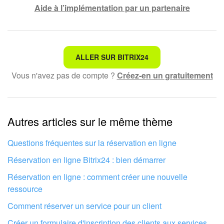
Aide à l’implémentation par un partenaire
Ce n'est pas ce que je recherche
ALLER SUR BITRIX24
Vous n'avez pas de compte ?
Créez-en un gratuitement
Texte compliqué et incompréhensible
Les informations sont obsolètes
Autres articles sur le même thème
Trop court, j'ai besoin de plus d'informations
Je n'aime pas comment cet outil fonctionne
Questions fréquentes sur la réservation en ligne
Réservation en ligne Bitrix24 : bien démarrer
Réservation en ligne : comment créer une nouvelle
ressource
Comment réserver un service pour un client
Créer un formulaire d'inscription des clients aux services