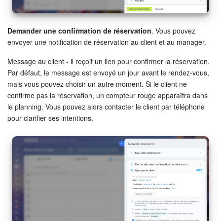
Market (Applications)
Demander une confirmation de réservation
. Vous pouvez
Centre de contact
envoyer une notification de réservation au client et au manager.
Message au client - il reçoit un lien pour confirmer la réservation.
Widget de l'employé
Par défaut, le message est envoyé un jour avant le rendez-vous,
mais vous pouvez choisir un autre moment. Si le client ne
Téléphonie
confirme pas la réservation, un compteur rouge apparaîtra dans
le planning. Vous pouvez alors contacter le client par téléphone
Paramètres
pour clarifier ses intentions.
Bitrix24 Messenger
Questions générales
On-Premise de Bitrix24