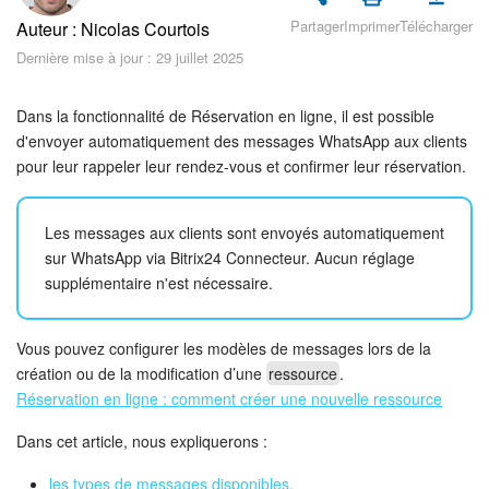
Sécurité dans Bitrix24
Partager
Imprimer
Télécharger
Auteur : Nicolas Courtois
Dernière mise à jour : 29 juillet 2025
Démarrer sur Bitrix24
Abonnement
Dans la fonctionnalité de Réservation en ligne, il est possible
d'envoyer automatiquement des messages WhatsApp aux clients
pour leur rappeler leur rendez-vous et confirmer leur réservation.
Actualités
Tâches et projets
Les messages aux clients sont envoyés automatiquement
sur WhatsApp via Bitrix24 Connecteur. Aucun réglage
Messenger
supplémentaire n'est nécessaire.
Collabs
Vous pouvez configurer les modèles de messages lors de la
création ou de la modification d’une
ressource
.
Groupes de travail
Réservation en ligne : comment créer une nouvelle ressource
Calendriers
Dans cet article, nous expliquerons :
les types de messages disponibles,