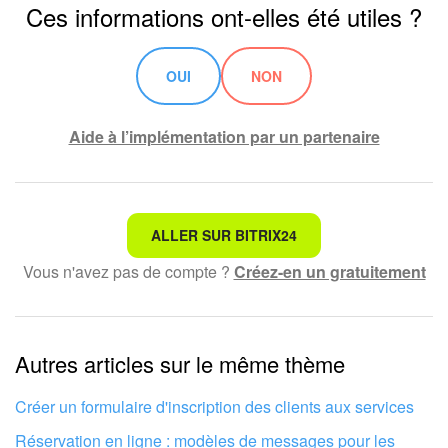
Ces informations ont-elles été utiles ?
OUI
NON
Aide à l’implémentation par un partenaire
Ce n'est pas ce que je recherche
ALLER SUR BITRIX24
Vous n'avez pas de compte ?
Créez-en un gratuitement
Texte compliqué et incompréhensible
Les informations sont obsolètes
Autres articles sur le même thème
Trop court, j'ai besoin de plus d'informations
Je n'aime pas comment cet outil fonctionne
Créer un formulaire d'inscription des clients aux services
Réservation en ligne : modèles de messages pour les