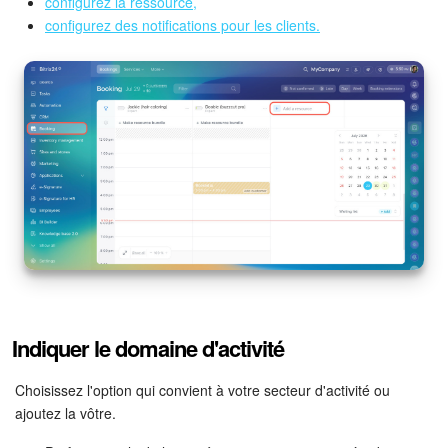
Bitrix24 Drive
configurez la ressource,
configurez des notifications pour les clients.
Base de connaissances
Sites
Boutique en ligne
Gestion des stocks
Messagerie web
CRM
Indiquer le domaine d'activité
Réservation en ligne
Choisissez l'option qui convient à votre secteur d'activité ou
CoPilot - IA dans Bitrix24
ajoutez la vôtre.
Signature électronique