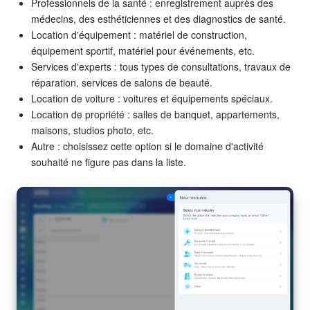
Professionnels de la santé : enregistrement auprès des
médecins, des esthéticiennes et des diagnostics de santé.
Signature électronique pour les RH
Location d'équipement : matériel de construction,
équipement sportif, matériel pour événements, etc.
Analytique
Services d'experts : tous types de consultations, travaux de
réparation, services de salons de beauté.
BI Builder
Location de voiture : voitures et équipements spéciaux.
Location de propriété : salles de banquet, appartements,
maisons, studios photo, etc.
Automatisation
Autre : choisissez cette option si le domaine d'activité
souhaité ne figure pas dans la liste.
Processus d’entreprise
Espace des ventes
CRM + Boutique en ligne
Marketing
Entreprise