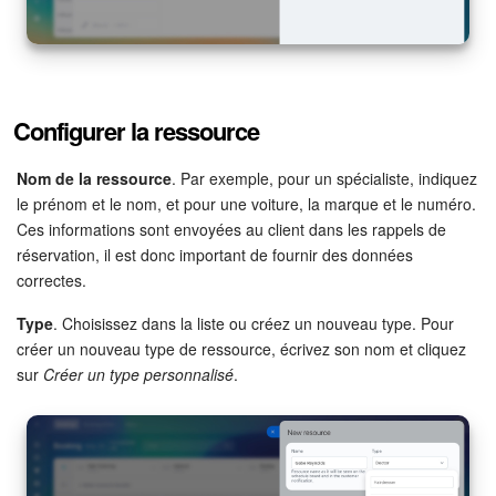
Market (Applications)
Centre de contact
Configurer la ressource
Widget de l'employé
Nom de la ressource
. Par exemple, pour un spécialiste, indiquez
Téléphonie
le prénom et le nom, et pour une voiture, la marque et le numéro.
Ces informations sont envoyées au client dans les rappels de
réservation, il est donc important de fournir des données
Paramètres
correctes.
Bitrix24 Messenger
Type
. Choisissez dans la liste ou créez un nouveau type. Pour
créer un nouveau type de ressource, écrivez son nom et cliquez
Questions générales
sur
Créer un type personnalisé
.
On-Premise de Bitrix24