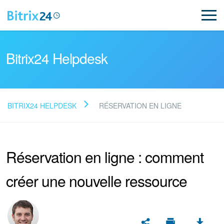
Bitrix24 Helpdesk
BITRIX24 HELPDESK
RÉSERVATION EN LIGNE
Lire la FAQ
Réservation en ligne : comment
NOUVEAU
créer une nouvelle ressource
Assistance de Bitrix24
Inscription et connexion