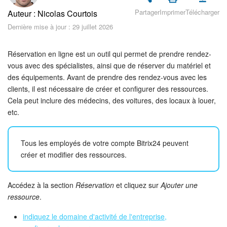
Sécurité dans Bitrix24
Partager
Imprimer
Télécharger
Auteur : Nicolas Courtois
Dernière mise à jour : 29 juillet 2026
Démarrer sur Bitrix24
Abonnement
Réservation en ligne est un outil qui permet de prendre rendez-
vous avec des spécialistes, ainsi que de réserver du matériel et
des équipements. Avant de prendre des rendez-vous avec les
Actualités
clients, il est nécessaire de créer et configurer des ressources.
Cela peut inclure des médecins, des voitures, des locaux à louer,
Tâches et projets
etc.
Messenger
Tous les employés de votre compte Bitrix24 peuvent
Collabs
créer et modifier des ressources.
Groupes de travail
Accédez à la section
Réservation
et cliquez sur
Ajouter une
ressource
.
Calendriers
indiquez le domaine d'activité de l'entreprise,