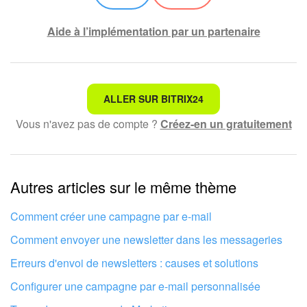
Aide à l’implémentation par un partenaire
Ce n'est pas ce que je recherche
ALLER SUR BITRIX24
Vous n'avez pas de compte ?
Créez-en un gratuitement
Texte compliqué et incompréhensible
Les informations sont obsolètes
Autres articles sur le même thème
Trop court, j'ai besoin de plus d'informations
Je n'aime pas comment cet outil fonctionne
Comment créer une campagne par e-mail
Comment envoyer une newsletter dans les messageries
Erreurs d'envoi de newsletters : causes et solutions
Configurer une campagne par e-mail personnalisée