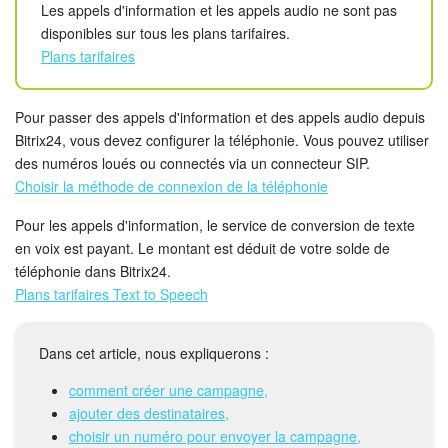
Calendriers
Les appels d'information et les appels audio ne sont pas
disponibles sur tous les plans tarifaires.
Bitrix24 Drive
Plans tarifaires
Base de connaissances
Pour passer des appels d'information et des appels audio depuis
Bitrix24, vous devez configurer la téléphonie. Vous pouvez utiliser
Sites
des numéros loués ou connectés via un connecteur SIP.
Choisir la méthode de connexion de la téléphonie
Boutique en ligne
Pour les appels d'information, le service de conversion de texte
Gestion des stocks
en voix est payant. Le montant est déduit de votre solde de
téléphonie dans Bitrix24.
Plans tarifaires Text to Speech
Messagerie web
CRM
Dans cet article, nous expliquerons :
comment créer une campagne,
Réservation en ligne
ajouter des destinataires,
choisir un numéro pour envoyer la campagne,
CoPilot - IA dans Bitrix24