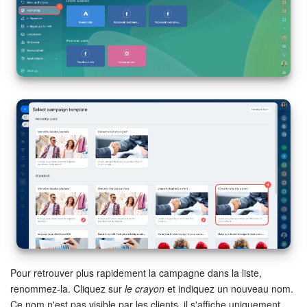
Entreprise
Market (Applications)
Centre de contact
Paramètres
Widget de l'employé
Téléphonie
Réseau de succursales
Bitrix24 Messenger
Pour retrouver plus rapidement la campagne dans la liste,
renommez-la. Cliquez sur
le crayon
et indiquez un nouveau nom.
Questions générales
Ce nom n'est pas visible par les clients, il s'affiche uniquement