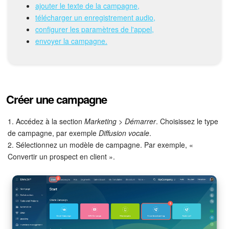
ajouter le texte de la campagne,
télécharger un enregistrement audio,
Signature électronique
configurer les paramètres de l'appel,
envoyer la campagne.
Signature électronique pour les RH
Analytique
Créer une campagne
BI Builder
1. Accédez à la section
Marketing > Démarrer
. Choisissez le type
Automatisation
de campagne, par exemple
Diffusion vocale
.
2. Sélectionnez un modèle de campagne. Par exemple, «
Processus d’entreprise
Convertir un prospect en client ».
Espace des ventes
CRM + Boutique en ligne
Marketing