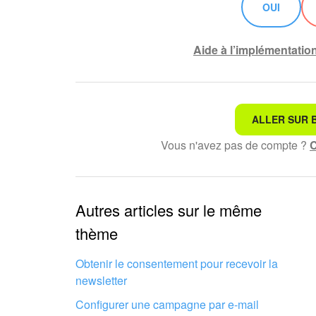
OUI
Aide à l’implémentatio
ALLER SUR B
Ce n'est pas ce que je re
Vous n'avez pas de compte ?
C
Texte compliqué et incom
Les informations sont obs
Autres articles sur le même
thème
Trop court, j'ai besoin de 
Obtenir le consentement pour recevoir la
Je n'aime pas comment cet
newsletter
Configurer une campagne par e-mail