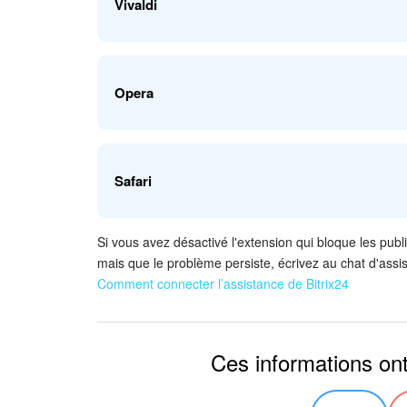
Vivaldi
extensions
. Sélectionnez l'extension qui bloque les p
commutateur vers la gauche.
Ouvrez Vivaldi et accédez à l'onglet
Outils - Extens
Opera
les publicités et désactivez-la.
Ouvrez Opera et accédez à l'onglet
Afficher – Affic
Safari
avez besoin.
Si vous avez désactivé l'extension qui bloque les publ
Dans les paramètres du navigateur, cliquez sur
Saf
mais que le problème persiste, écrivez au chat d'assis
bloque les publicités et désactivez-la - décochez la
Comment connecter l’assistance de Bitrix24
Ces informations ont-