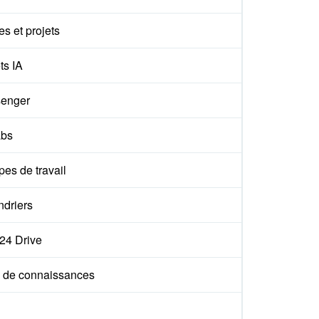
s et projets
ts IA
enger
abs
es de travail
ndriers
x24 Drive
 de connaissances