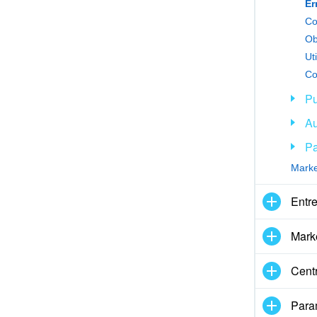
Er
Co
Ob
ix24
Co
P
Au
É
Pa
Marke
Entre
Marke
Centr
Para