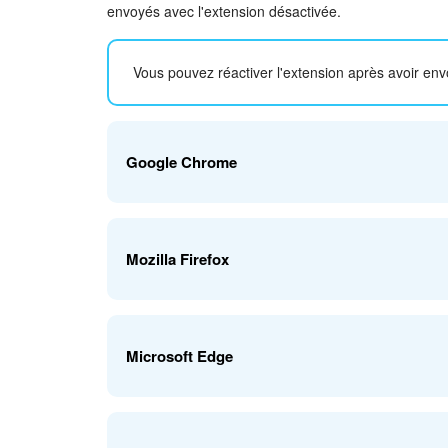
envoyés avec l'extension désactivée.
Vous pouvez réactiver l'extension après avoir env
Google Chrome
Pour désactiver l'extension qui bloque les publicit
Mozilla Firefox
Cliquez sur
Trois points ( ⋮ ) - Extensions - Gérer 
Dans les paramètres du navigateur, cliquez sur
Men
Microsoft Edge
l'extension qui bloque les publicités et désactivez-la
Accédez aux paramètres du navigateur - cliquez s