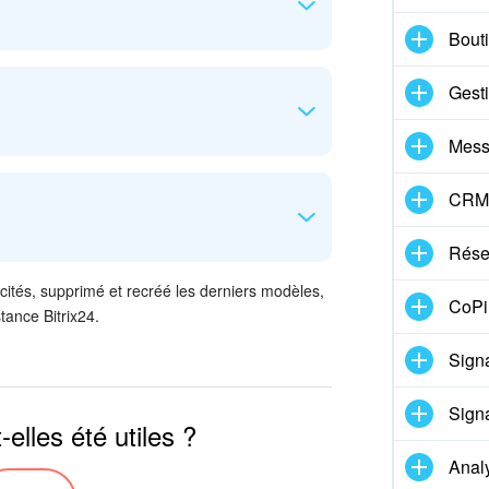
ublicités dans la liste, faites glisser son
Bouti
Gest
ions
. Sélectionnez une extension qui bloque
Mess
CRM
her les extensions
. Désactivez ce dont vous
Réser
icités, supprimé et recréé les derniers modèles,
CoPil
ari - Réglages
. Sélectionnez l'extension qui
tance Bitrix24.
 case.
Signa
Signa
elles été utiles ?
Anal