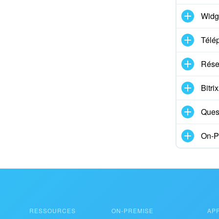
Widg
Télé
Rése
Bitr
Ques
On-P
RESSOURCES
ON-PREMISE
AP