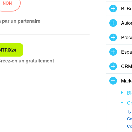
NON
BI Bu
n par un partenaire
Auto
Proc
ITRIX24
cherche
Espa
réez-en un gratuitement
CRM 
préhensible
Mark
olètes
Bi
plus d'informations
Cr
Ty
 outil fonctionne
Co
Co