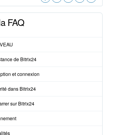
 la FAQ
VEAU
tance de Bitrix24
iption et connexion
ité dans Bitrix24
rer sur Bitrix24
nement
lités