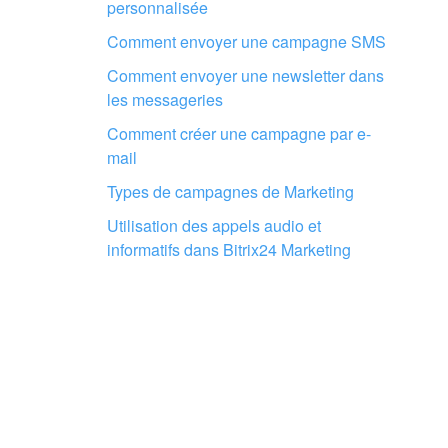
personnalisée
Comment envoyer une campagne SMS
Comment envoyer une newsletter dans
les messageries
Faites configurer votre compte Bitr
par des professionnels locaux
Comment créer une campagne par e-
mail
TROUVER UN PARTENAIRE BITRIX24 À PROXIMIT
Types de campagnes de Marketing
Utilisation des appels audio et
informatifs dans Bitrix24 Marketing