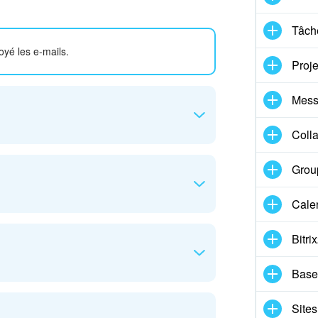
Tâche
oyé les e-mails.
Proje
Mess
Coll
Group
és, accédez aux paramètres du navigateur.
les extensions
.
Cale
Bitri
u ( ≡ ) - Extensions et thèmes
. Recherchez
.
Base
Sites
ur
Trois points (...) - Extensions - Gérer les