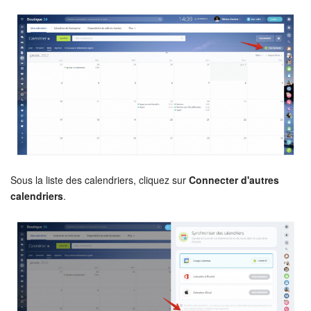
Calendriers
Bitrix24 Drive
Base de connaissances
Sites
Boutique en ligne
Gestion des stocks
Sous la liste des calendriers, cliquez sur
Connecter d'autres
calendriers
.
Messagerie web
CRM
Réservation en ligne
CoPilot - IA dans Bitrix24