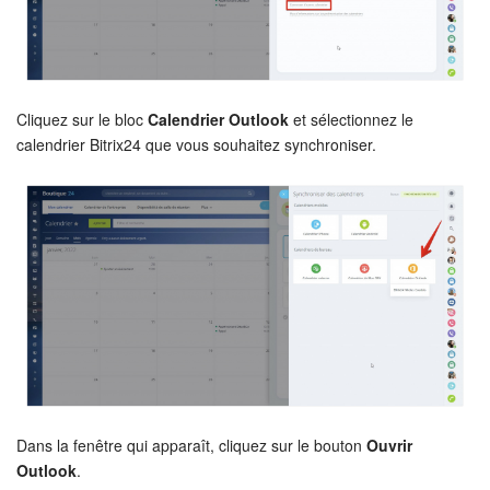
Signature électronique
Signature électronique pour les RH
Cliquez sur le bloc
Calendrier Outlook
et sélectionnez le
calendrier Bitrix24 que vous souhaitez synchroniser.
Analytique
BI Builder
Automatisation
Processus d’entreprise
Espace des ventes
CRM + Boutique en ligne
Dans la fenêtre qui apparaît, cliquez sur le bouton
Ouvrir
Outlook
.
Marketing