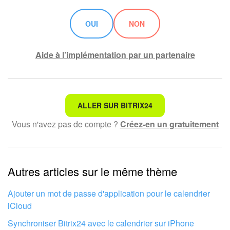
OUI
NON
Aide à l’implémentation par un partenaire
Ce n'est pas ce que je recherche
ALLER SUR BITRIX24
Vous n'avez pas de compte ?
Créez-en un gratuitement
Texte compliqué et incompréhensible
Les informations sont obsolètes
Autres articles sur le même thème
Trop court, j'ai besoin de plus d'informations
Je n'aime pas comment cet outil fonctionne
Ajouter un mot de passe d'application pour le calendrier
iCloud
Synchroniser Bitrix24 avec le calendrier sur iPhone