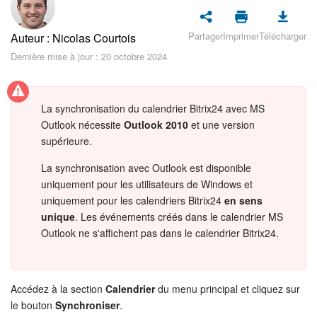
Sécurité dans Bitrix24
Partager
Imprimer
Télécharger
Auteur : Nicolas Courtois
Démarrer sur Bitrix24
Dernière mise à jour : 20 octobre 2024
Abonnement
La synchronisation du calendrier Bitrix24 avec MS
Actualités
Outlook nécessite
Outlook 2010
et une version
supérieure.
Tâches et projets
La synchronisation avec Outlook est disponible
Projets IA
uniquement pour les utilisateurs de Windows et
uniquement pour les calendriers Bitrix24
en sens
Messenger
unique
. Les événements créés dans le calendrier MS
Outlook ne s'affichent pas dans le calendrier Bitrix24.
Collabs
Groupes de travail
Accédez à la section
Calendrier
du menu principal et cliquez sur
le bouton
Synchroniser
.