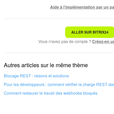
Aide à l’implémentation par un pa
Ce n'est pas ce que je recherche
ALLER SUR BITRIX24
Vous n'avez pas de compte ?
Créez-en u
Texte compliqué et incompréhensible
Les informations sont obsolètes
Autres articles sur le même thème
Trop court, j'ai besoin de plus d'informations
Je n'aime pas comment cet outil fonctionne
Blocage REST : raisons et solutions
Pour les développeurs : comment vérifier la charge REST dan
Comment restaurer le travail des webhooks bloqués