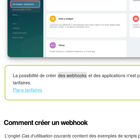
Bitrix24 Drive
Base de connaissances
Sites
Boutique en ligne
Gestion des stocks
La possibilité de créer
des webhooks
et des applications n'est p
Messagerie web
tarifaires.
Plans tarifaires
CRM
Réservation en ligne
Comment créer un webhook
CoPilot - IA dans Bitrix24
L'onglet
Cas d'utilisation courants
contient des exemples de scripts 
Signature électronique