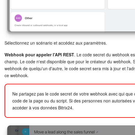
Market (Applications)
Centre de contact
Widget de l'employé
Sélectionnez un scénario et accédez aux paramètres.
Webhook pour appeler l'API REST
. Le code secret du webhook e
Téléphonie
champ. Le code n'est disponible que pour le créateur du webhook. Si
webhook de quelqu'un d'autre, le code secret sera mis à jour et l'ad
Paramètres
ce webhook.
Bitrix24 Messenger
Ne partagez pas le code secret de votre webhook avec qui que ce
Questions générales
code de la page ou du script. Si des personnes non autorisées v
accéder à vos données Bitrix24.
On-Premise de Bitrix24