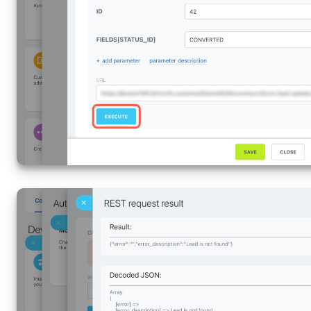
ceci :]fields[[field]]
Les paramètres peuvent varier selon les méthodes, alors vérifiez