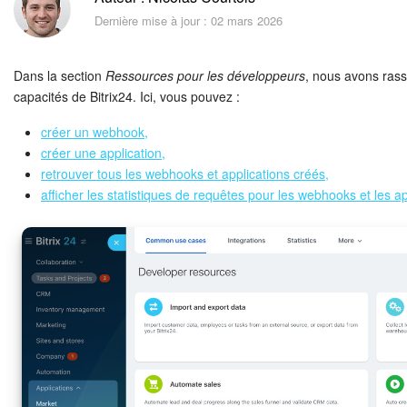
Sécurité dans Bitrix24
Dernière mise à jour : 02 mars 2026
Démarrer sur Bitrix24
Dans la section
Ressources pour les développeurs
, nous avons rass
Abonnement
capacités de Bitrix24. Ici, vous pouvez :
créer un webhook,
Actualités
créer une application,
retrouver tous les webhooks et applications créés,
Tâches et projets
afficher les statistiques de requêtes pour les webhooks et les ap
Messenger
Collabs
Groupes de travail
Calendriers