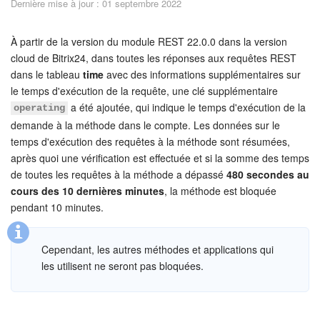
Dernière mise à jour : 01 septembre 2022
Sécurité dans Bitrix24
Démarrer sur Bitrix24
À partir de la version du module REST 22.0.0 dans la version
cloud de Bitrix24, dans toutes les réponses aux requêtes REST
dans le tableau
time
avec des informations supplémentaires sur
Abonnement
le temps d'exécution de la requête, une clé supplémentaire
a été ajoutée, qui indique le temps d'exécution de la
operating
Actualités
demande à la méthode dans le compte. Les données sur le
temps d'exécution des requêtes à la méthode sont résumées,
Tâches et projets
après quoi une vérification est effectuée et si la somme des temps
de toutes les requêtes à la méthode a dépassé
480 secondes au
Projets IA
cours des 10 dernières minutes
, la méthode est bloquée
pendant 10 minutes.
Messenger
Cependant, les autres méthodes et applications qui
Collabs
les utilisent ne seront pas bloquées.
Groupes de travail