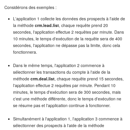
Calendriers
Considérons des exemples :
Bitrix24 Drive
L'application 1 collecte les données des prospects à l'aide de
la méthode
crm.lead.list
, chaque requête prend 20
Base de connaissances
secondes, l'application effectue 2 requêtes par minute. Dans
10 minutes, le temps d'exécution de la requête sera de 400
Sites
secondes, l'application ne dépasse pas la limite, donc cela
fonctionnera.
Boutique en ligne
Dans le même temps, l'application 2 commence à
Gestion des stocks
sélectionner les transactions du compte à l'aide de la
méthode
crm.deal.list
, chaque requête prend 15 secondes,
l'application effectue 2 requêtes par minute. Pendant 10
Messagerie web
minutes, le temps d'exécution sera de 300 secondes, mais
c'est une méthode différente, donc le temps d'exécution ne
CRM
se résume pas et l'application continue à fonctionner.
Réservation en ligne
Simultanément à l'application 1, l'application 3 commence à
sélectionner des prospects à l'aide de la méthode
CoPilot - IA dans Bitrix24