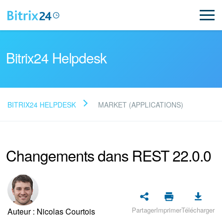
Bitrix24 Helpdesk
BITRIX24 HELPDESK
MARKET (APPLICATIONS)
Lire la FAQ
Changements dans REST 22.0.0
NOUVEAU
Assistance de Bitrix24
Inscription et connexion
Partager
Imprimer
Télécharger
Auteur : Nicolas Courtois