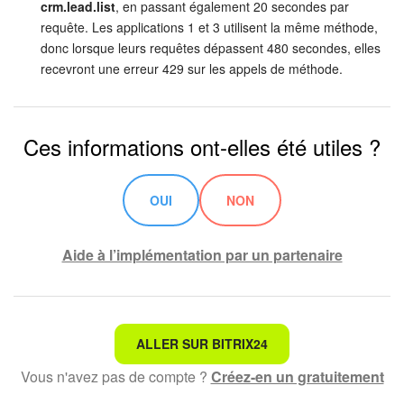
crm.lead.list
, en passant également 20 secondes par
requête. Les applications 1 et 3 utilisent la même méthode,
Signature électronique
donc lorsque leurs requêtes dépassent 480 secondes, elles
recevront une erreur 429 sur les appels de méthode.
Signature électronique pour les RH
Analytique
Ces informations ont-elles été utiles ?
BI Builder
OUI
NON
Automatisation
Aide à l’implémentation par un partenaire
Processus d’entreprise
Espace des ventes
Ce n'est pas ce que je recherche
ALLER SUR BITRIX24
CRM + Boutique en ligne
Vous n'avez pas de compte ?
Créez-en un gratuitement
Texte compliqué et incompréhensible
Marketing