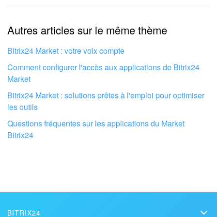
Les informations sont obsolètes
Entreprise
Autres articles sur le même thème
Trop court, j'ai besoin de plus d'informations
Market (Applications)
Je n'aime pas comment cet outil fonctionne
Bitrix24 Market : votre voix compte
Centre de contact
Comment configurer l'accès aux applications de Bitrix24
Market
Paramètres
Bitrix24 Market : solutions prêtes à l'emploi pour optimiser
les outils
Widget de l'employé
Questions fréquentes sur les applications du Market
Bitrix24
Téléphonie
Réseau de succursales
Bitrix24 Messenger
Questions générales
Faites configurer votre compte Bitrix24
BITRIX24