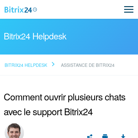
Bitrix24 Helpdesk
BITRIX24 HELPDESK
ASSISTANCE DE BITRIX24
Lire la FAQ
Comment ouvrir plusieurs chats
NOUVEAU
avec le support Bitrix24
Assistance de Bitrix24
Inscription et connexion