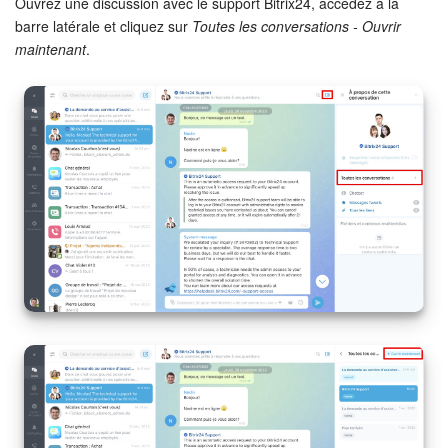
Calendriers
Ouvrez une discussion avec le support Bitrix24, accédez à la
barre latérale et cliquez sur
Toutes les conversations - Ouvrir
maintenant
.
Bitrix24 Drive
Base de connaissances
Sites
Boutique en ligne
Gestion des stocks
Messagerie web
CRM
Réservation en ligne
CoPilot - IA dans Bitrix24