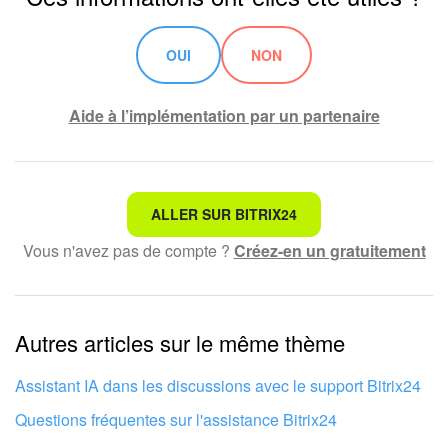
OUI
NON
Aide à l’implémentation par un partenaire
Ce n'est pas ce que je recherche
ALLER SUR BITRIX24
Vous n'avez pas de compte ?
Créez-en un gratuitement
Texte compliqué et incompréhensible
Les informations sont obsolètes
Autres articles sur le même thème
Trop court, j'ai besoin de plus d'informations
Je n'aime pas comment cet outil fonctionne
Assistant IA dans les discussions avec le support Bitrix24
Questions fréquentes sur l'assistance Bitrix24