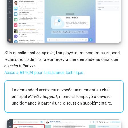
Entreprise
Market (Applications)
Centre de contact
Widget de l'employé
Si la question est complexe, l'employé la transmettra au support
technique. L'administrateur recevra une demande automatique
d'accès à Bitrix24.
Téléphonie
Accès à Bitrix24 pour l'assistance technique
Paramètres
La demande d'accès est envoyée uniquement au chat
Bitrix24 Messenger
principal
Bitrix24 Support
, même si l'employé a envoyé
une demande à partir d'une discussion supplémentaire.
Questions générales
On-Premise de Bitrix24