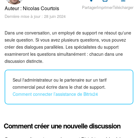
Sécurité dans Bitrix24
Partager
Imprimer
Télécharger
Auteur : Nicolas Courtois
Dernière mise à jour : 28 juin 2024
Démarrer sur Bitrix24
Abonnement
Dans une conversation, un employé de support ne résout qu'une
seule question. Si vous avez plusieurs questions, vous pouvez
créer des dialogues parallèles. Les spécialistes du support
Actualités
examineront les questions simultanément : chacun dans une
discussion distincte.
Tâches et projets
Projets IA
Seul l'administrateur ou le partenaire sur un tarif
commercial peut écrire dans le chat de support.
Messenger
Comment connecter l’assistance de Bitrix24
Collabs
Groupes de travail
Comment créer une nouvelle discussion