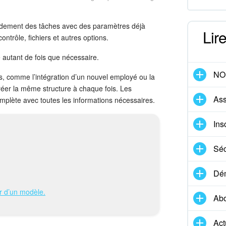
idement des tâches avec des paramètres déjà
Lir
contrôle, fichiers et autres options.
e autant de fois que nécessaire.
NO
es, comme l’intégration d’un nouvel employé ou la
réer la même structure à chaque fois. Les
Ass
plète avec toutes les informations nécessaires.
Ins
Séc
Dém
r d’un modèle.
Ab
Act