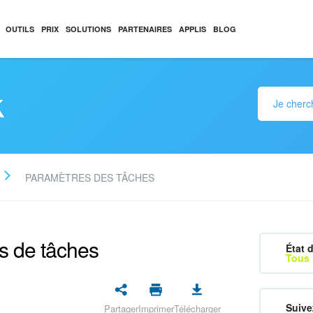
OUTILS
PRIX
SOLUTIONS
PARTENAIRES
APPLIS
BLOG
k
PARAMÈTRES DES TÂCHES
es de tâches
État d
Tous 
Suive
Partager
Imprimer
Télécharger