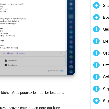
Sit
Bou
Ges
Mes
CR
Rés
CoP
Sig
a tâche. Vous pourrez le modifier lors de la
Sig
eurs
: activez cette option pour attribuer