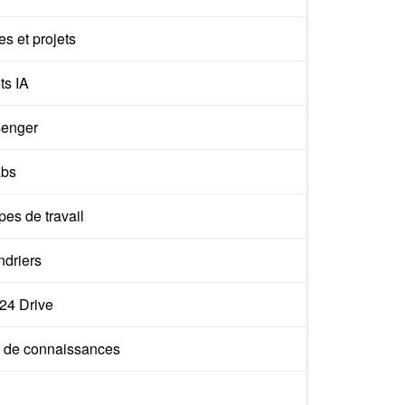
s et projets
ts IA
enger
abs
es de travail
ndriers
x24 Drive
 de connaissances