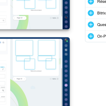
Rése
Bitr
Ques
On-P