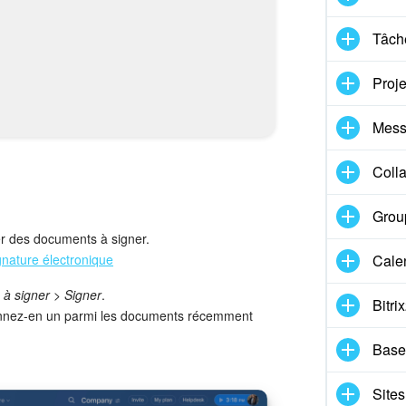
Tâche
Proje
Mess
Coll
Group
er des documents à signer.
gnature électronique
Cale
à signer
>
Signer
.
Bitri
nnez-en un parmi les documents récemment
Base
Sites