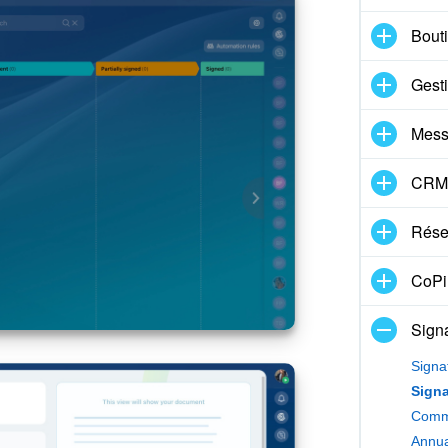
Bouti
Gest
Mess
CRM
Réser
CoPil
Signa
Signa
Annua