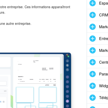
Espa
otre entreprise. Ces informations apparaîtront
ure.
CRM 
une autre entreprise.
Mark
Entre
Marke
Centr
Para
Widg
Télé