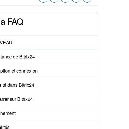
 la FAQ
VEAU
tance de Bitrix24
iption et connexion
ité dans Bitrix24
rer sur Bitrix24
nement
lités