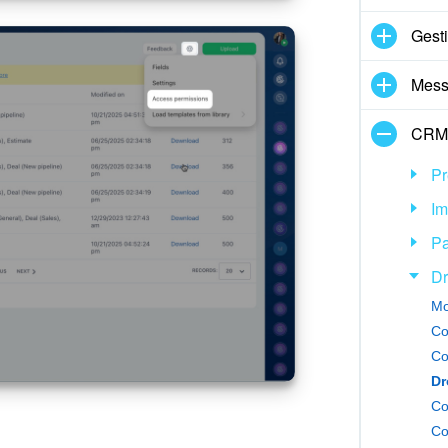
Gest
Mess
CRM
Pr
Im
P
Dr
Co
Co
Dr
Co
Co