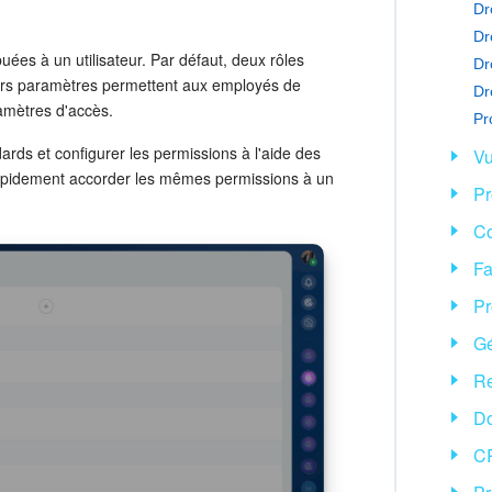
ées à un utilisateur. Par défaut, deux rôles
eurs paramètres permettent aux employés de
Dr
ramètres d'accès.
rds et configurer les permissions à l'aide des
V
 rapidement accorder les mêmes permissions à un
Pr
Co
Fa
Pr
Gé
Re
D
CR