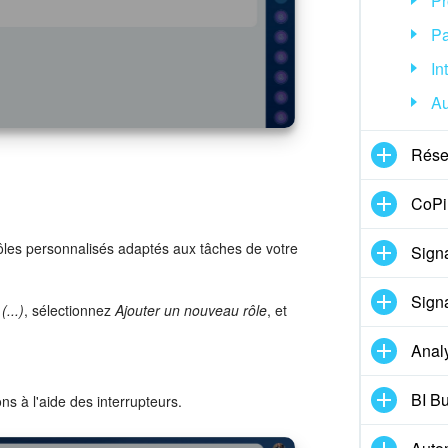
Pr
Pa
In
Au
Réser
CoPil
ôles personnalisés adaptés aux tâches de votre
Signa
Signa
(...)
, sélectionnez
Ajouter un nouveau rôle
, et
Anal
BI Bu
s à l'aide des interrupteurs.