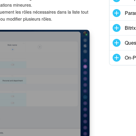
ications mineures.
quement les rôles nécessaires dans la liste tout
Para
u modifier plusieurs rôles.
Bitr
Ques
On-P