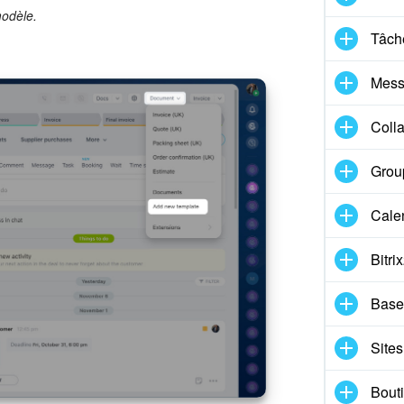
odèle.
Tâche
Mess
Coll
Group
Cale
Bitri
Base
Sites
Bouti