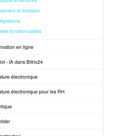
oduits et services
iement et livraison
tégrations
tres fonctionnalités
vation en ligne
ot - IA dans Bitrix24
ture électronique
ture électronique pour les RH
ytique
ilder