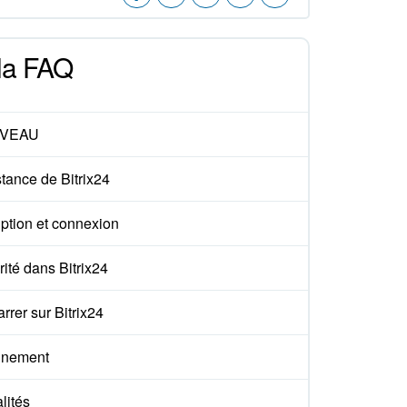
 la FAQ
VEAU
tance de Bitrix24
iption et connexion
ité dans Bitrix24
rer sur Bitrix24
nement
lités