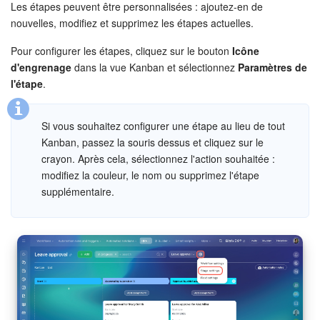
Calendriers
Les étapes peuvent être personnalisées : ajoutez-en de
nouvelles, modifiez et supprimez les étapes actuelles.
Bitrix24 Drive
Pour configurer les étapes, cliquez sur le bouton
Icône
d'engrenage
dans la vue Kanban et sélectionnez
Paramètres de
Base de connaissances
l'étape
.
Sites
Si vous souhaitez configurer une étape au lieu de tout
Boutique en ligne
Kanban, passez la souris dessus et cliquez sur le
crayon. Après cela, sélectionnez l'action souhaitée :
Gestion des stocks
modifiez la couleur, le nom ou supprimez l'étape
supplémentaire.
Messagerie web
CRM
Réservation en ligne
CoPilot - IA dans Bitrix24