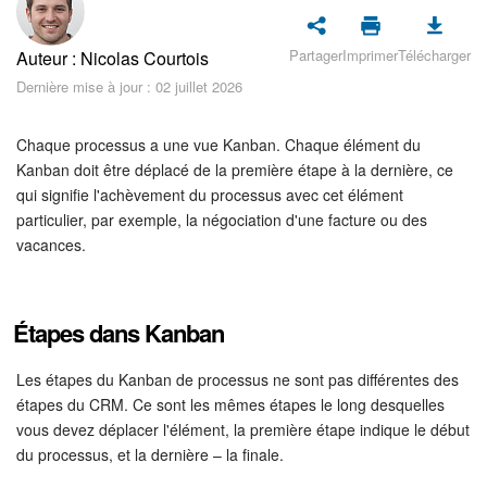
Sécurité dans Bitrix24
Partager
Imprimer
Télécharger
Auteur : Nicolas Courtois
Démarrer sur Bitrix24
Dernière mise à jour : 02 juillet 2026
Abonnement
Chaque processus a une vue Kanban. Chaque élément du
Actualités
Kanban doit être déplacé de la première étape à la dernière, ce
qui signifie l'achèvement du processus avec cet élément
particulier, par exemple, la négociation d'une facture ou des
Tâches et projets
vacances.
Projets IA
Étapes dans Kanban
Messenger
Les étapes du Kanban de processus ne sont pas différentes des
Collabs
étapes du CRM. Ce sont les mêmes étapes le long desquelles
vous devez déplacer l'élément, la première étape indique le début
Groupes de travail
du processus, et la dernière – la finale.