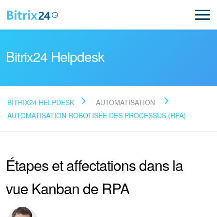
Bitrix24 Helpdesk
BITRIX24 HELPDESK
AUTOMATISATION
Lire la FAQ
AUTOMATISATION ROBOTISÉE DES PROCESSUS (RPA)
NOUVEAU
Étapes et affectations dans la
Assistance de Bitrix24
vue Kanban de RPA
Inscription et connexion