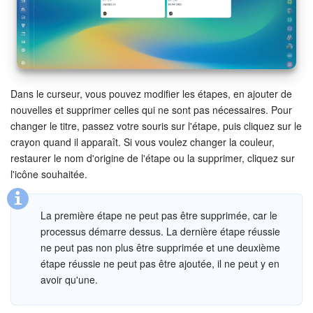
Signature électronique
Signature électronique pour les RH
Dans le curseur, vous pouvez modifier les étapes, en ajouter de
Analytique
nouvelles et supprimer celles qui ne sont pas nécessaires. Pour
changer le titre, passez votre souris sur l'étape, puis cliquez sur le
BI Builder
crayon quand il apparaît. Si vous voulez changer la couleur,
restaurer le nom d'origine de l'étape ou la supprimer, cliquez sur
Automatisation
l'icône souhaitée.
Processus d’entreprise
La première étape ne peut pas être supprimée, car le
processus démarre dessus. La dernière étape réussie
Espace des ventes
ne peut pas non plus être supprimée et une deuxième
étape réussie ne peut pas être ajoutée, il ne peut y en
CRM + Boutique en ligne
avoir qu'une.
Marketing