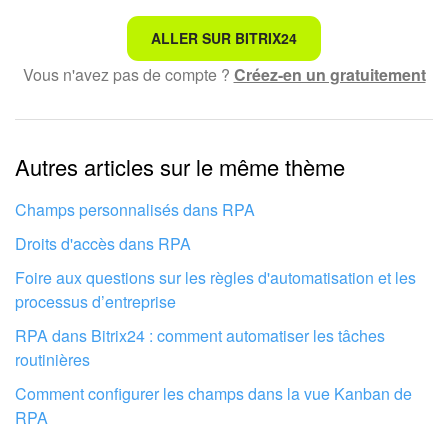
Ce n'est pas ce que je recherche
ALLER SUR BITRIX24
Vous n'avez pas de compte ?
Créez-en un gratuitement
Texte compliqué et incompréhensible
Les informations sont obsolètes
Autres articles sur le même thème
Trop court, j'ai besoin de plus d'informations
Je n'aime pas comment cet outil fonctionne
Champs personnalisés dans RPA
Droits d'accès dans RPA
Foire aux questions sur les règles d'automatisation et les
processus d’entreprise
RPA dans Bitrix24 : comment automatiser les tâches
routinières
Comment configurer les champs dans la vue Kanban de
RPA