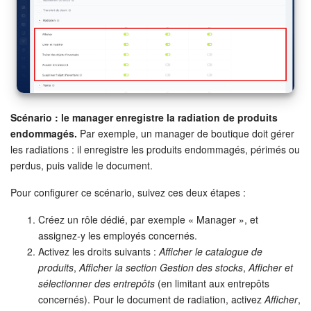
Entreprise
Market (Applications)
Centre de contact
Scénario : le manager enregistre la radiation de produits
Paramètres
endommagés.
Par exemple, un manager de boutique doit gérer
les radiations : il enregistre les produits endommagés, périmés ou
Widget de l'employé
perdus, puis valide le document.
Pour configurer ce scénario, suivez ces deux étapes :
Téléphonie
Créez un rôle dédié, par exemple « Manager », et
Réseau de succursales
assignez-y les employés concernés.
Activez les droits suivants :
Afficher le catalogue de
Bitrix24 Messenger
produits
,
Afficher la section Gestion des stocks
,
Afficher et
sélectionner des entrepôts
(en limitant aux entrepôts
Questions générales
concernés). Pour le document de radiation, activez
Afficher
,