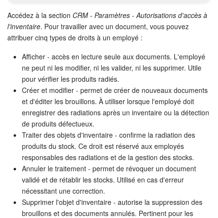
Calendriers
Accédez à la section
CRM - Paramètres - Autorisations d'accès à
Bitrix24 Drive
l'inventaire
.
Pour travailler avec un document, vous pouvez
attribuer cinq types de droits à un employé :
Base de connaissances
Afficher - accès en lecture seule aux documents. L'employé
ne peut ni les modifier, ni les valider, ni les supprimer. Utile
Sites
pour vérifier les produits radiés.
Créer et modifier - permet de créer de nouveaux documents
Boutique en ligne
et d'éditer les brouillons. À utiliser lorsque l'employé doit
enregistrer des radiations après un inventaire ou la détection
Gestion des stocks
de produits défectueux.
Traiter des objets d'inventaire - confirme la radiation des
Messagerie web
produits du stock. Ce droit est réservé aux employés
responsables des radiations et de la gestion des stocks.
CRM
Annuler le traitement - permet de révoquer un document
validé et de rétablir les stocks. Utilisé en cas d'erreur
nécessitant une correction.
Réservation en ligne
Supprimer l'objet d'inventaire - autorise la suppression des
brouillons et des documents annulés. Pertinent pour les
CoPilot - IA dans Bitrix24