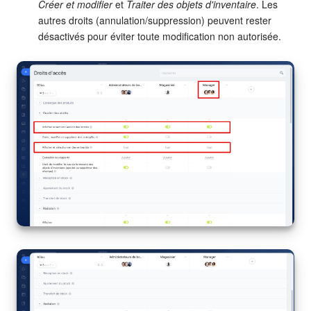
Créer et modifier
et
Traiter des objets d'inventaire
. Les
On-Premise de Bitrix24
autres droits (annulation/suppression) peuvent rester
désactivés pour éviter toute modification non autorisée.
COMPTE GRATUIT
CONNEXION