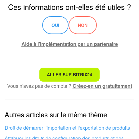
Ces informations ont-elles été utiles ?
OUI
NON
Aide à l’implémentation par un partenaire
Ce n'est pas ce que je recherche
ALLER SUR BITRIX24
Vous n'avez pas de compte ?
Créez-en un gratuitement
Texte compliqué et incompréhensible
Les informations sont obsolètes
Autres articles sur le même thème
Trop court, j'ai besoin de plus d'informations
Je n'aime pas comment cet outil fonctionne
Droit de démarrer l'importation et l'exportation de produits
Attribuer les droits de configuration des produits et des