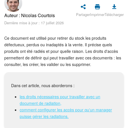
Sécurité dans Bitrix24
Partager
Imprimer
Télécharger
Auteur : Nicolas Courtois
Démarrer sur Bitrix24
Dernière mise à jour : 17 juillet 2026
Abonnement
Ce document est utilisé pour retirer du stock les produits
Actualités
défectueux, perdus ou inadaptés à la vente. Il précise quels
produits ont été radiés et pour quelle raison. Les droits d'accès
permettent de définir qui peut travailler avec ces documents : les
Tâches et projets
consulter, les créer, les valider ou les supprimer.
Projets IA
Dans cet article, nous aborderons :
Messenger
les droits nécessaires pour travailler avec un
Collabs
document de radiation,
comment configurer les accès pour qu'un manager
Groupes de travail
puisse gérer les radiations.