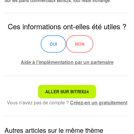
Bitrix24 Drive
Sur les plans commerciaux Bitrix24, tout reste inchangé.
Base de connaissances
Ces informations ont-elles été utiles ?
Sites
OUI
NON
Boutique en ligne
Gestion des stocks
Aide à l’implémentation par un partenaire
Messagerie web
CRM
Ce n'est pas ce que je recherche
ALLER SUR BITRIX24
Vous n'avez pas de compte ?
Créez-en un gratuitement
Réservation en ligne
Texte compliqué et incompréhensible
Les informations sont obsolètes
CoPilot - IA dans Bitrix24
Autres articles sur le même thème
Trop court, j'ai besoin de plus d'informations
Signature électronique