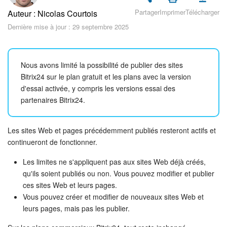
Sécurité dans Bitrix24
Partager
Imprimer
Télécharger
Auteur : Nicolas Courtois
Dernière mise à jour : 29 septembre 2025
Démarrer sur Bitrix24
Abonnement
Nous avons limité la possibilité de publier des sites
Bitrix24 sur le plan gratuit et les plans avec la version
Actualités
d'essai activée, y compris les versions essai des
partenaires Bitrix24.
Tâches et projets
Messenger
Les sites Web et pages précédemment publiés resteront actifs et
continueront de fonctionner.
Collabs
Les limites ne s'appliquent pas aux sites Web déjà créés,
qu'ils soient publiés ou non. Vous pouvez modifier et publier
Groupes de travail
ces sites Web et leurs pages.
Vous pouvez créer et modifier de nouveaux sites Web et
Calendriers
leurs pages, mais pas les publier.