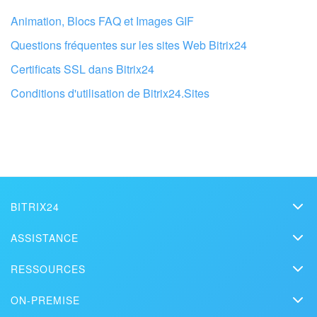
Je n'aime pas comment cet outil fonctionne
Animation, Blocs FAQ et Images GIF
Signature électronique pour les RH
Questions fréquentes sur les sites Web Bitrix24
Analytique
Certificats SSL dans Bitrix24
Conditions d'utilisation de Bitrix24.Sites
BI Builder
Automatisation
Processus d’entreprise
Espace des ventes
BITRIX24
Bitrix24
ASSISTANCE
CRM + Boutique en ligne
Prix
Faites configurer votre compte Bitrix24
Assistance technique
par des professionnels locaux
RESSOURCES
Kit presse
Marketing
Webinars
Blog
Nous contacter
ON-PREMISE
Vidéos de démonstration
Entreprise
Articles
TROUVER UN PARTENAIRE BITRIX24 À PROXIMITÉ
Édition On-Premise