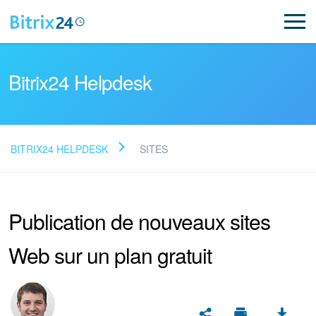
Bitrix24 Helpdesk
BITRIX24 HELPDESK
SITES
Lire la FAQ
Publication de nouveaux sites
NOUVEAU
Web sur un plan gratuit
Assistance de Bitrix24
Inscription et connexion