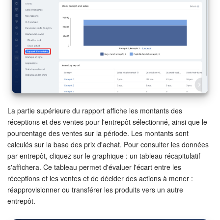
Signature électronique
Signature électronique pour les RH
Analytique
BI Builder
La partie supérieure du rapport affiche les montants des
Automatisation
réceptions et des ventes pour l'entrepôt sélectionné, ainsi que le
pourcentage des ventes sur la période. Les montants sont
Processus d’entreprise
calculés sur la base des prix d'achat. Pour consulter les données
par entrepôt, cliquez sur le graphique : un tableau récapitulatif
Espace des ventes
s'affichera. Ce tableau permet d'évaluer l'écart entre les
réceptions et les ventes et de décider des actions à mener :
CRM + Boutique en ligne
réapprovisionner ou transférer les produits vers un autre
entrepôt.
Marketing