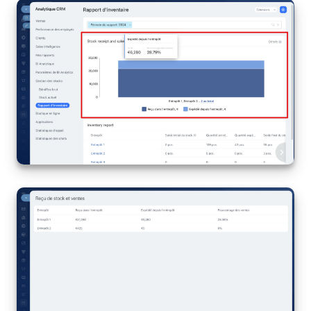
Entreprise
Market (Applications)
Centre de contact
Paramètres
Widget de l'employé
Téléphonie
Réseau de succursales
Bitrix24 Messenger
Questions générales