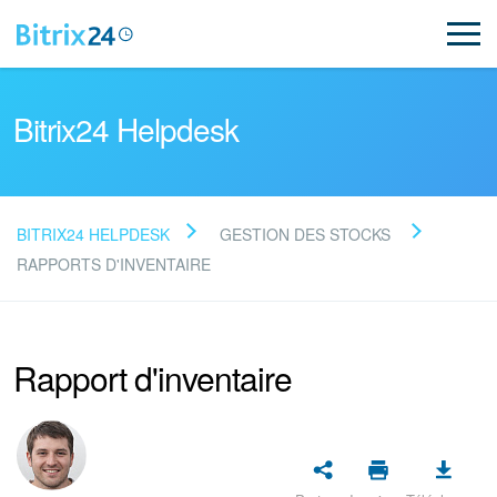
Bitrix24 Helpdesk
BITRIX24 HELPDESK
GESTION DES STOCKS
Lire la FAQ
RAPPORTS D'INVENTAIRE
NOUVEAU
Rapport d'inventaire
Assistance de Bitrix24
Inscription et connexion