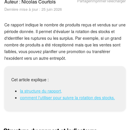
Partager
Imprimer
Télécharger
Auteur : Nicolas Courtois
Sécurité dans Bitrix24
Dernière mise à jour : 25 juin 2026
Démarrer sur Bitrix24
Ce rapport indique le nombre de produits reçus et vendus sur une
Abonnement
période donnée. Il permet d'évaluer la rotation des stocks et
d'identifier les ruptures ou les surplus. Par exemple, si un grand
nombre de produits a été réceptionné mais que les ventes sont
Actualités
faibles, vous pouvez planifier une promotion ou transférer
l'excédent vers un autre entrepôt.
Tâches et projets
Projets IA
Cet article explique :
Messenger
la structure du rapport,
comment l'utiliser pour suivre la rotation des stocks.
Collabs
Groupes de travail