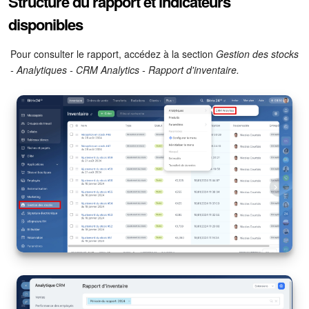
Structure du rapport et indicateurs
Calendriers
disponibles
Bitrix24 Drive
Pour consulter le rapport, accédez à la section
Gestion des stocks
Base de connaissances
- Analytiques - CRM Analytics - Rapport d'inventaire.
Sites
Boutique en ligne
Gestion des stocks
Messagerie web
CRM
Réservation en ligne
CoPilot - IA dans Bitrix24